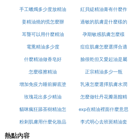
或紙盒、紙杯中取出，並把燈蕊減成適當長度後就大
手工蠟燭多少度放精油
紅貝緹精油膏有什麼作
工功告成了。
姜精油燒的慌怎麼辦
過敏的肌膚是什麼樣的
用
6. 教你如何製作香薰蠟燭
耳聾可以用什麼精油
孕期敏感肌膚怎麼樣
DIY香薰蠟燭散發出來的裊裊能夠起到舒緩精神的功
效，此外，它更可以凈化空氣，清除空氣中的細菌，
電熏精油多少度
痘痘肌膚怎麼選擇合適
同時也成為了生活情趣的催化劑，創業致富的導航
什麼精油做香皂好
臉很乾但又愛起油是屬
的護膚品
燈。 下面我就來教大家一起製作香薰蠟燭 TIPS香薰
蠟燭製作工藝：材料准備：1、蜜蠟(BeeWax)150g
怎麼樣擦精油
正宗精油多少一瓶
於什麼肌膚
(在專門店有售) 2、自己喜歡的芳香精油?(10~30滴)
增加免疫力睡前腳底塗
乳液怎麼選擇肌膚水潤
3、造型模子或是小紙盒、小紙杯 4、隔水加熱時用
的鍋子、燈蕊(略粗的棉線)、筷子、膠帶製作過程：
玫瑰花出多少精油
什麼精油
怎麼做牡丹花瓣蒸餾精
1、將蜜蠟放入耐熱容器隔水加熱。如果您希望的蠟
燭能有些顏色，此時可以放入一些蠟筆屑染色。 2、
貓咪瘋狂舔茶樹精油怎
exp在精油裡面什麼意思
油
把燈蕊用膠帶固定在模型或紙盒、紙杯的底部後，再
粉刺肌膚用什麼化妝品
麼回事
李式明心去班斑精油套
把燈蕊拉直，並將燈蕊的另外一端卷在筷子上，並把
筷子架在模型或紙盒、紙杯上。 3、緩緩的將溶化後
熱點內容
和保養品
裝多少錢套
的蜜蠟倒入模型或紙盒、紙杯中，等到周圍變更薄薄