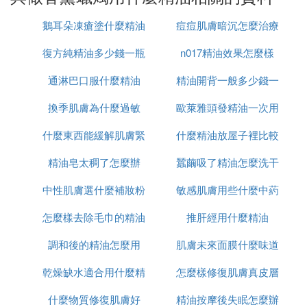
2、自己喜歡的芳香精油?(10~30滴)。
鵝耳朵凍瘡塗什麼精油
痘痘肌膚暗沉怎麼治療
3、造型模子或是紙盒、小紙杯。
復方純精油多少錢一瓶
n017精油效果怎麼樣
4、隔水加熱時用的鍋子、燈蕊(略粗的棉線)、筷子、
通淋巴口服什麼精油
精油開背一般多少錢一
膠帶。
換季肌膚為什麼過敏
歐萊雅頭發精油一次用
次
製作過程
什麼東西能緩解肌膚緊
什麼精油放屋子裡比較
多少
1、將蜜蠟放入耐熱容器隔水加熱。如果您希望的蠟
燭能有些顏色，此時可以放入一些蠟筆屑染色。
精油皂太稠了怎麼辦
張
蠶繭吸了精油怎麼洗干
好
2、把燈蕊用膠帶固定在模型或紙盒、紙杯的底部
中性肌膚選什麼補妝粉
敏感肌膚用些什麼中葯
凈
後，再把燈蕊拉直，並將燈蕊的另外一端卷在筷子
上，並把筷子架在紙盒、紙杯。
怎麼樣去除毛巾的精油
餅
推肝經用什麼精油
口服
3、緩緩的將溶化後的蜜蠟倒入模型或紙盒、紙杯
調和後的精油怎麼用
味
肌膚未來面膜什麼味道
中，等到周圍變更薄薄的白色時，加入10~20滴自幾
喜愛的精油。
乾燥缺水適合用什麼精
怎麼樣修復肌膚真皮層
4、等到蜜蠟完全凝固且溫度變涼以後，把它從模型
什麼物質修復肌膚好
油
精油按摩後失眠怎麼辦