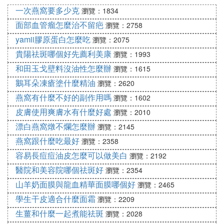
一次燕窩要多少克
的白色時，加入10~20滴自幾喜愛的精油。 4、等到
瀏覽：1834
蜜蠟完全凝固且溫度變涼以後，把它從模型或紙盒、
面部血管瘤怎麼治不留疤
瀏覽：2758
紙杯中取出，並把燈蕊減成適當長度後就大工功告成
yamii膠原蛋白怎麼吃
瀏覽：2075
了當香氣在屋子中彌漫開來，功效便在你的身體上展
貴陽祛斑哪個好先薦利美康
瀏覽：1993
現，快來試試吧
和田玉戈壁料沒油性怎麼辦
瀏覽：1615
鵝耳朵凍瘡塗什麼精油
7. 香薰蠟燭里的精油可以用香水代替嗎
瀏覽：2620
燕窩有什麼不好的副作用嗎
瀏覽：1602
不能用香水代替，香水散發的比較快，所以平時都會
皮膚使用爽膚水有什麼好處
瀏覽：2010
用到精油，精油可以延緩散發的時間，而且它味道比
漂白燕窩燉不爛怎麼辦
瀏覽：2145
較清淡，所以平時裡面不能用香水，香水一般一段時
燕窩跟什麼吃最好
間都會揮發完。在使用香薰的時候，裡面都會自帶精
瀏覽：2358
油，而且也會有填充的東西。
容易長痘痘油皮怎麼可以做美白
瀏覽：2192
醫院和美容院哪個祛斑好
瀏覽：2354
8. DIY香薰蠟燭的香味除了用精油還可以用
山羊奶面膜與龍血精華面膜哪個好
瀏覽：2465
什麼 求解。。。
學生干皮適合什麼面霜
瀏覽：2209
香精
生薑和什麼一起煮能祛斑
瀏覽：2028