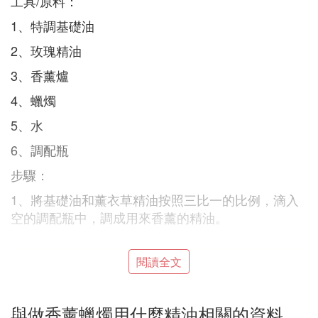
工具/原料：
1、特調基礎油
2、玫瑰精油
3、香薰爐
4、蠟燭
5、水
6、調配瓶
步驟：
1、將基礎油和薰衣草精油按照三比一的比例，滴入
空的調配瓶中，調成用來香薰的精油。
5. 香薰蠟燭的自製使用
閱讀全文
材料准備
與做香薰蠟燭用什麼精油相關的資料
1、蜜蠟(BeeWax)150g(在專門店有售)。