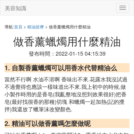
美容知識
切
換
導
航
導航:
首頁
>
精油按摩
> 做香薰蠟燭用什麼精油
做香薰蠟燭用什麼精油
發布時間：2022-01-15 04:15:39
1. 自製香薰蠟燭可以用香水代替精油么
當然不行啊 水油不溶啊 香味出不來.花露水我沒試過
不過覺得也應該一樣味道出不來.我上初中的時候,做
小製作時用的是香皂(我亂整地沒想到效果很好)把香
皂(最好找很香的那種)切塊 和蠟燭一起加熱(記的攪
拌)我還放了蠟筆沫改變顏色.
2. 精油可以做香薰嗎怎麼做呢