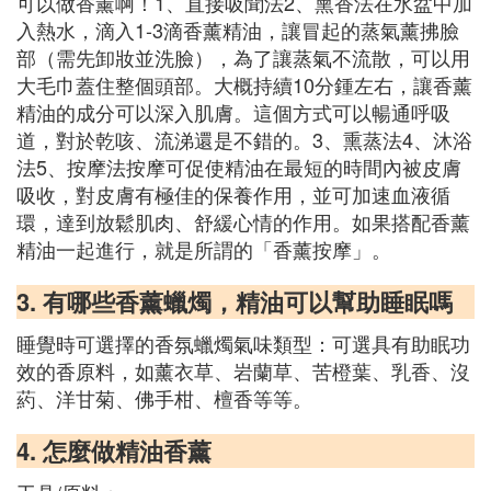
可以做香薰啊！1、直接吸聞法2、熏香法在水盆中加
入熱水，滴入1-3滴香薰精油，讓冒起的蒸氣薰拂臉
部（需先卸妝並洗臉），為了讓蒸氣不流散，可以用
大毛巾蓋住整個頭部。大概持續10分鍾左右，讓香薰
精油的成分可以深入肌膚。這個方式可以暢通呼吸
道，對於乾咳、流涕還是不錯的。3、熏蒸法4、沐浴
法5、按摩法按摩可促使精油在最短的時間內被皮膚
吸收，對皮膚有極佳的保養作用，並可加速血液循
環，達到放鬆肌肉、舒緩心情的作用。如果搭配香薰
精油一起進行，就是所謂的「香薰按摩」。
3. 有哪些香薰蠟燭，精油可以幫助睡眠嗎
睡覺時可選擇的香氛蠟燭氣味類型：可選具有助眠功
效的香原料，如薰衣草、岩蘭草、苦橙葉、乳香、沒
葯、洋甘菊、佛手柑、檀香等等。
4. 怎麼做精油香薰