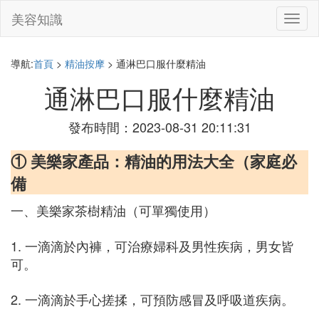
美容知識
切
換
導
航
導航:
首頁
>
精油按摩
> 通淋巴口服什麼精油
通淋巴口服什麼精油
發布時間：2023-08-31 20:11:31
① 美樂家產品：精油的用法大全（家庭必
備
一、美樂家茶樹精油（可單獨使用）
1. 一滴滴於內褲，可治療婦科及男性疾病，男女皆
可。
2. 一滴滴於手心搓揉，可預防感冒及呼吸道疾病。