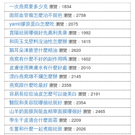
2. 防曬：蜂蜜＋100ML純凈水＋薄荷＋薰衣草精油各
一次燕窩要多少克
瀏覽：1834
5滴全身噴。
面部血管瘤怎麼治不留疤
瀏覽：2758
3. 偏頭痛，牙疼，胃痛：直接用薄荷於患處揉按。
yamii膠原蛋白怎麼吃
瀏覽：2075
貴陽祛斑哪個好先薦利美康
瀏覽：1992
4. 蛀牙的牙疼：用棉簽於疼處加薄荷。
和田玉戈壁料沒油性怎麼辦
瀏覽：1615
鵝耳朵凍瘡塗什麼精油
瀏覽：2620
五、葡萄柚（西柚） 精油
燕窩有什麼不好的副作用嗎
瀏覽：1602
皮膚使用爽膚水有什麼好處
瀏覽：2010
1. 助消化、減頭痛、推動淋巴、減重。
漂白燕窩燉不爛怎麼辦
瀏覽：2145
2. 去油性、痤瘡、緊膚。
燕窩跟什麼吃最好
瀏覽：2358
容易長痘痘油皮怎麼可以做美白
瀏覽：2191
3. 開懷歡暢、減壓、提高精力。
醫院和美容院哪個祛斑好
瀏覽：2354
山羊奶面膜與龍血精華面膜哪個好
瀏覽：2465
注意：勿在陽光下使用。
學生干皮適合什麼面霜
瀏覽：2209
生薑和什麼一起煮能祛斑
六、美樂家甜橙精油
瀏覽：2026