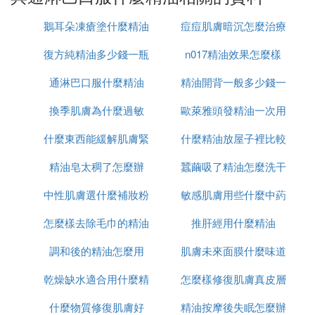
3. 改善情緒低落。
鵝耳朵凍瘡塗什麼精油
痘痘肌膚暗沉怎麼治療
4. 改善膚質：佛 手柑3滴+60ml薰衣草花水。
復方純精油多少錢一瓶
n017精油效果怎麼樣
5. 適合調配的精油：洋甘菊、桉樹、天竺葵、茉莉、
通淋巴口服什麼精油
精油開背一般多少錢一
薰衣草、檸檬。
換季肌膚為什麼過敏
歐萊雅頭發精油一次用
次
看看市面上的價格吧，10毫升的就要四五百塊錢了，
什麼東西能緩解肌膚緊
什麼精油放屋子裡比較
多少
我們的15毫升，才110塊錢。佛手柑最好的產地義大
利，品質卓越，價格合理只在mela環保.
精油皂太稠了怎麼辦
張
蠶繭吸了精油怎麼洗干
好
三、美樂家迷迭香精油
中性肌膚選什麼補妝粉
敏感肌膚用些什麼中葯
凈
怎麼樣去除毛巾的精油
餅
推肝經用什麼精油
口服
1. 排毒消炎、治腹瀉。生發、去頭屑。頭發粗，易出
油者（即脂溢性脫發）可調到洗發露中使用。
調和後的精油怎麼用
味
肌膚未來面膜什麼味道
乾燥缺水適合用什麼精
怎麼樣修復肌膚真皮層
2. 消除皮膚水腫及眼袋腫脹，減肥。收緊皮 膚效果
極佳。可用迷迭香＋玫瑰＋檀香＋茉莉。
什麼物質修復肌膚好
油
精油按摩後失眠怎麼辦