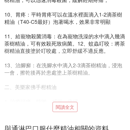
10、胃疼：平時胃疼可以在溫水裡面滴入1-2滴茶樹
精油（T40-C5最好）泡著喝水，效果非常明顯
11、給寵物殺菌消毒：在為寵物洗澡的水中滴入幾滴
茶樹精油，可有效殺死致病菌。12、蚊蟲叮咬：將茶
樹精油直接塗於叮咬處，立即舒緩不適反應。
13、治腳廯：在洗腳水中滴入2-3滴茶樹精油，浸泡
一會，擦乾後再於患處塗上茶樹精油。
二、美樂家佛手柑精油
1. 治療頭痛、咳嗽、感冒、痛經。
閱讀全文
2. 適合
油性皮膚
、治療痤瘡及皮膚濕疹。
與通淋巴口服什麼精油相關的資料