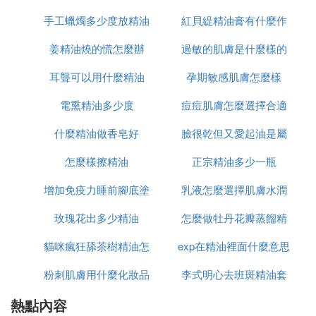
3. 做眼部刮砂祛黑眼圈，眼袋：薰衣草＋迷迭香＋橙
手工蠟燭多少度放精油
紅貝緹精油膏有什麼作
花。
姜精油燒的慌怎麼辦
過敏的肌膚是什麼樣的
用
4. 凈化空氣預防流感：2滴迷迭香＋2滴茶樹 ＋100M
耳聾可以用什麼精油
孕期敏感肌膚怎麼樣
L純凈水噴灑。
電熏精油多少度
痘痘肌膚怎麼選擇合適
5. 治風濕骨痛：迷迭香＋檸檬。
什麼精油做香皂好
臉很乾但又愛起油是屬
的護膚品
6. 高血壓慎用，低血壓可用。
怎麼樣擦精油
正宗精油多少一瓶
於什麼肌膚
增加免疫力睡前腳底塗
乳液怎麼選擇肌膚水潤
7. 消沮喪、平靜、接觸心靈。
玫瑰花出多少精油
什麼精油
怎麼做牡丹花瓣蒸餾精
四、美樂家薄荷精油
貓咪瘋狂舔茶樹精油怎
exp在精油裡面什麼意思
油
1. 薄荷＋迷迭香＋香橙＋檸檬或洋甘菊各5滴治初期
粉刺肌膚用什麼化妝品
麼回事
李式明心去班斑精油套
的肩周炎。
熱點內容
和保養品
裝多少錢套