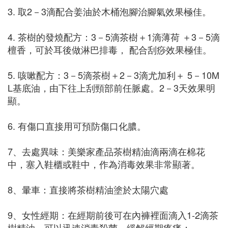
3. 取2－3滴配合姜油於木桶泡腳治腳氣效果極佳。
4. 茶樹的發燒配方：3－5滴茶樹＋1滴薄荷 ＋3－5滴
檀香，可於耳後做淋巴排毒， 配合刮痧效果極佳。
5. 咳嗽配方：3－5滴茶樹＋2－3滴尤加利＋ 5－10M
L基底油，由下往上刮頸部前任脈處。2－3天效果明
顯。
6. 有傷口直接用可預防傷口化膿。
7、去處異味：美樂家產品茶樹精油滴兩滴在棉花
中，塞入鞋櫃或鞋中，作為消毒效果非常顯著。
8、暈車：直接將茶樹精油塗於太陽穴處
9、女性經期：在經期前後可在內褲裡面滴入1-2滴茶
樹精油，可以迅速消毒殺菌，緩解經期疼痛；