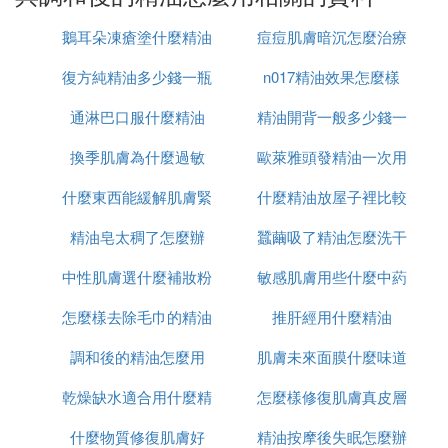
2、滴入護膚品中：這種是配合護膚品，每日使用的
方法。將精油滴在護膚品中，精油的滴數可參照上面
鵝耳朵凍瘡塗什麼精油
痘痘肌膚暗沉怎麼治療
的稀釋方法，護膚品最好也選擇無香的天然成分類
復方純精油多少錢一瓶
n017精油效果怎麼樣
型，因為這樣能最大限度的發揮精油的功效。
通淋巴口服什麼精油
精油開背一般多少錢一
3、臉部蒸汽SPA：將2～3滴精油滴入熱水中，然後
將面部置於蒸氣上方，利用蒸汽精油快速揮發，然後
換季肌膚為什麼過敏
歐萊雅頭發精油一次用
次
均勻的撲向面部，加速精油的吸收。使用時，可以將
什麼東西能緩解肌膚緊
什麼精油放屋子裡比較
多少
一塊毛巾搭在頭上，遮擋住臉部兩側，防止蒸汽擴
散，但同時要注意熱水的溫度，不要被蒸汽燙傷。
精油皂太稠了怎麼辦
張
蠶繭吸了精油怎麼洗干
好
中性肌膚選什麼補妝粉
敏感肌膚用些什麼中葯
凈
4、自製爽膚水：這個也是精油的常見使用方法，將
精油滴在煮沸放涼的水中，可以當做爽膚水使用，但
怎麼樣去除毛巾的精油
餅
推肝經用什麼精油
口服
一般很少有人這么做。
調和後的精油怎麼用
味
肌膚未來面膜什麼味道
⑶ 精油怎麼用精油的正確使用方法
乾燥缺水適合用什麼精
怎麼樣修復肌膚真皮層
精油是我們生活中不可或缺的東西，特別是女性，精
什麼物質修復肌膚好
油
精油按摩後失眠怎麼辦
油塗抹面部身體可以改善肌膚，舒緩肌膚，長時間堅