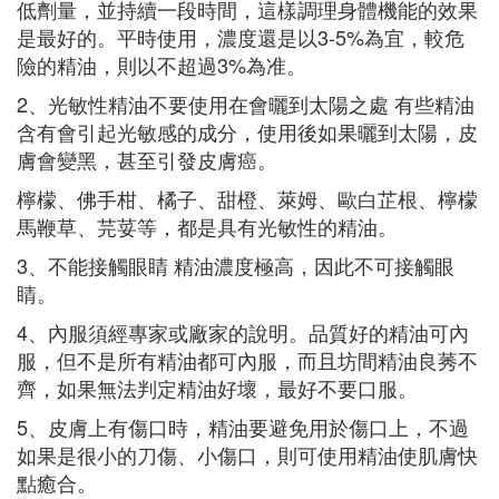
低劑量，並持續一段時間，這樣調理身體機能的效果
是最好的。平時使用，濃度還是以3-5%為宜，較危
險的精油，則以不超過3%為准。
2、光敏性精油不要使用在會曬到太陽之處 有些精油
含有會引起光敏感的成分，使用後如果曬到太陽，皮
膚會變黑，甚至引發皮膚癌。
檸檬、佛手柑、橘子、甜橙、萊姆、歐白芷根、檸檬
馬鞭草、芫荽等，都是具有光敏性的精油。
3、不能接觸眼睛 精油濃度極高，因此不可接觸眼
睛。
4、內服須經專家或廠家的說明。品質好的精油可內
服，但不是所有精油都可內服，而且坊間精油良莠不
齊，如果無法判定精油好壞，最好不要口服。
5、皮膚上有傷口時，精油要避免用於傷口上，不過
如果是很小的刀傷、小傷口，則可使用精油使肌膚快
點癒合。