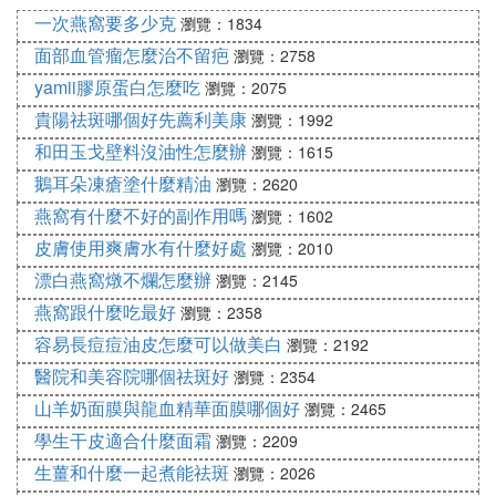
一次燕窩要多少克
暖氣機香熏法：將棉球沾上精華油，放在暖氣管散發
瀏覽：1834
熱氣的地方，使精油隨暖氣散發到空氣中。
面部血管瘤怎麼治不留疤
瀏覽：2758
yamii膠原蛋白怎麼吃
瀏覽：2075
方法二：吸入法
貴陽祛斑哪個好先薦利美康
瀏覽：1992
（一）居家吸入法：把近沸的熱水注入玻璃或瓷質的
和田玉戈壁料沒油性怎麼辦
瀏覽：1615
臉盆中，選擇1-3種精油滴於熱水裡，總數不超過六
鵝耳朵凍瘡塗什麼精油
瀏覽：2620
滴，將精油充分攪勻後。以大浴巾將整個頭部及臉盆
燕窩有什麼不好的副作用嗎
覆蓋，用口、鼻交替呼吸，維持5-10分鍾。薰衣草2
瀏覽：1602
滴＋薄荷2滴可治療感冒。
皮膚使用爽膚水有什麼好處
瀏覽：2010
漂白燕窩燉不爛怎麼辦
瀏覽：2145
（二）簡單吸入法：將精油1-3滴滴於面巾或手帕中
燕窩跟什麼吃最好
瀏覽：2358
嗅吸
容易長痘痘油皮怎麼可以做美白
瀏覽：2192
醫院和美容院哪個祛斑好
瀏覽：2354
（三）長途開車的人：嗅覺十分容易疲乏所以要准備
山羊奶面膜與龍血精華面膜哪個好
瀏覽：2465
二至三種精油，交替使用才能發揮功效（薄荷、羅
勒、迷迭香等很有效）。
學生干皮適合什麼面霜
瀏覽：2209
生薑和什麼一起煮能祛斑
瀏覽：2026