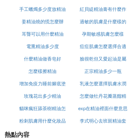
持使用肌膚氣色都會有很棒的效果。那麼精油的怎麼
手工蠟燭多少度放精油
紅貝緹精油膏有什麼作
用?下面我為你提供精油的正確使用方法。
姜精油燒的慌怎麼辦
過敏的肌膚是什麼樣的
用
精油的怎麼用
耳聾可以用什麼精油
孕期敏感肌膚怎麼樣
精油的用法有：蒸薰法；吸入法；按摩法；香薰漱口
法；按敷法；噴灑法；香薰沐浴法；洗發護發。
電熏精油多少度
痘痘肌膚怎麼選擇合適
什麼精油做香皂好
臉很乾但又愛起油是屬
的護膚品
精油的正確使用方法 方法一:蒸薰法
香熏爐熏香法:把清水倒進香熏爐的盛水器中，加入5-
怎麼樣擦精油
正宗精油多少一瓶
於什麼肌膚
6滴精油。燃點蠟燭放置在香熏爐內，待熱力使水中
精華油徐徐釋放出來。
增加免疫力睡前腳底塗
乳液怎麼選擇肌膚水潤
玫瑰花出多少精油
什麼精油
怎麼做牡丹花瓣蒸餾精
調配不同的精油滴入香熏爐中，便可得到不同的效
果，有助於製造不同的氣氛。
貓咪瘋狂舔茶樹精油怎
exp在精油裡面什麼意思
油
粉刺肌膚用什麼化妝品
麼回事
李式明心去班斑精油套
加濕機熏香法：在加濕機的水箱中直接加入5-8滴精
華油，使精油隨加濕機的水霧散發到空氣中。
熱點內容
和保養品
裝多少錢套