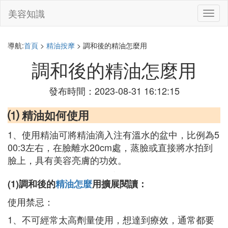
美容知識
切
換
導
航
導航:
首頁
>
精油按摩
> 調和後的精油怎麼用
調和後的精油怎麼用
發布時間：2023-08-31 16:12:15
⑴ 精油如何使用
1、使用精油可將精油滴入注有溫水的盆中，比例為5
00:3左右，在臉離水20cm處，蒸臉或直接將水拍到
臉上，具有美容亮膚的功效。
(1)調和後的
精油怎麼
用擴展閱讀：
使用禁忌：
1、不可經常太高劑量使用，想達到療效，通常都要