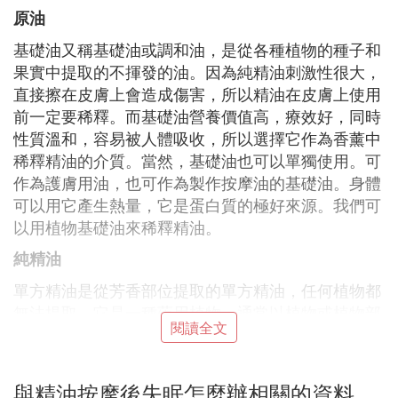
原油
基礎油又稱基礎油或調和油，是從各種植物的種子和
果實中提取的不揮發的油。因為純精油刺激性很大，
直接擦在皮膚上會造成傷害，所以精油在皮膚上使用
前一定要稀釋。而基礎油營養價值高，療效好，同時
性質溫和，容易被人體吸收，所以選擇它作為香薰中
稀釋精油的介質。當然，基礎油也可以單獨使用。可
作為護膚用油，也可作為製作按摩油的基礎油。身體
可以用它產生熱量，它是蛋白質的極好來源。我們可
以用植物基礎油來稀釋精油。
純精油
單方精油是從芳香部位提取的單方精油，任何植物都
無法提取。它是一種葯用植物，通常以植物或植物部
閱讀全文
分的名稱命名。它一般帶有這種植物的強烈氣味，並
具有特定的功效和個性特徵。
復合精油
與精油按摩後失眠怎麼辦相關的資料