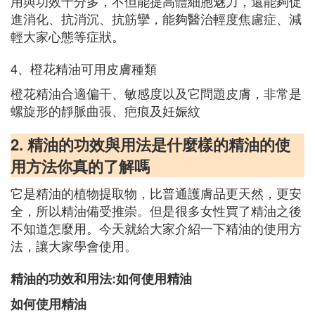
用與功效十分多，不但能提高體細胞魅力，還能夠促
進消化、抗消沉、抗筋攣，能夠醫治輕度焦慮症、減
輕大家心態等症狀。
4、橙花精油可用皮膚種類
橙花精油合適偏干、敏感度以及它問題皮膚，非常是
螺旋形的靜脈曲張、疤痕及妊娠紋
2. 精油的功效與用法是什麼樣的精油的使
用方法你真的了解嗎
它是精油的植物提取物，比普通護膚品更天然，更安
全，所以精油備受推崇。但是很多女性買了精油之後
不知道怎麼用。今天就給大家介紹一下精油的使用方
法，讓大家學會使用。
精油的功效和用法:如何使用精油
如何使用精油