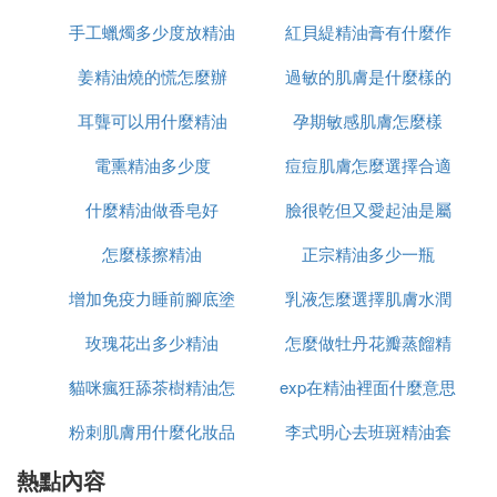
菜好吃，吃了10碗，暴飲暴食，肯定影響睡眠，還有
手工蠟燭多少度放精油
紅貝緹精油膏有什麼作
生病、疼痛等都會影響您的睡眠品質。這種生理因素
姜精油燒的慌怎麼辦
過敏的肌膚是什麼樣的
用
導致的失眠一般只要改正不良習慣或消除病痛自然可
以解決，精油按摩能治療或緩解胃痛消化不良、腹
耳聾可以用什麼精油
孕期敏感肌膚怎麼樣
瀉、嘔吐、關節疼痛、手臂、肌肉酸痛等病痛，從而
可以幫助你安然入睡。 造成失眠的第二個因素是外
電熏精油多少度
痘痘肌膚怎麼選擇合適
在的壓力與焦慮因素。茉莉精油、馬郁蘭精油、橙花
什麼精油做香皂好
臉很乾但又愛起油是屬
的護膚品
精油、雪松精油、洋甘菊精油、薰衣草精油等精油配
合按摩的方式可以有效消除壓力，安穩身心，放鬆肌
怎麼樣擦精油
正宗精油多少一瓶
於什麼肌膚
肉，讓你安然地進入夢鄉。 造成失眠的第三個因素
增加免疫力睡前腳底塗
乳液怎麼選擇肌膚水潤
是環境因素。經常無法入眠者也要好好檢視一下自己
的睡眠環境，聲音太吵，光線太亮，氣味難聞，空氣
玫瑰花出多少精油
什麼精油
怎麼做牡丹花瓣蒸餾精
不好，床的周圍過於雜亂，都會使人難以入睡。要經
常保持清潔與整齊，才能使人心情穩定地入眠。精油
貓咪瘋狂舔茶樹精油怎
exp在精油裡面什麼意思
油
按摩，能讓你在悠然的香氛中放鬆，最好在按摩時放
粉刺肌膚用什麼化妝品
麼回事
李式明心去班斑精油套
些音樂，一邊按摩一邊進行深呼吸，稍後你就能心無
雜念地進入睡眠狀態。
熱點內容
和保養品
裝多少錢套