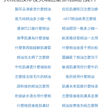
復方精油是指已經搭配好的，可以立即使用的配方精
鵝耳朵凍瘡塗什麼精油
痘痘肌膚暗沉怎麼治療
油。經過組合勾兌，製成成品，使用起來更加方便，
就像是配好方子的成品葯。它是根據多種植物精油的
復方純精油多少錢一瓶
n017精油效果怎麼樣
不同特性配製而成，主要用於改善人體潛在的病變。
通淋巴口服什麼精油
精油開背一般多少錢一
根據人體的具體症狀，適當的單一精油、基礎油和用
量控制以及一定的復合搭配，就能達到理想的效果。
換季肌膚為什麼過敏
歐萊雅頭發精油一次用
次
這是精油的三個主要類別。對於愛美的女性來說，她
什麼東西能緩解肌膚緊
什麼精油放屋子裡比較
多少
們更想知道的是如何使用精油進行護膚。下面介紹一
下針對不同的護膚需求如何使用精油。當然，精油的
精油皂太稠了怎麼辦
張
蠶繭吸了精油怎麼洗干
好
使用方法不僅僅只有以下幾種。喜歡精油的女性可以
中性肌膚選什麼補妝粉
敏感肌膚用些什麼中葯
凈
在生活中找到。
怎麼樣去除毛巾的精油
餅
推肝經用什麼精油
口服
3. 為
什麼精油
按摩可以幫助你安然入睡
調和後的精油怎麼用
味
肌膚未來面膜什麼味道
這要從造成失眠的三大因素說起。導致失眠的第一個
原因是生理因素，如果一個人天天玩到凌晨三點才入
乾燥缺水適合用什麼精
怎麼樣修復肌膚真皮層
睡，某天要晚上十點睡覺，估計很難睡得著，因為生
什麼物質修復肌膚好
油
精油按摩後失眠怎麼辦
物鍾調整不過來。同樣，一個人平常吃一碗飯，今天