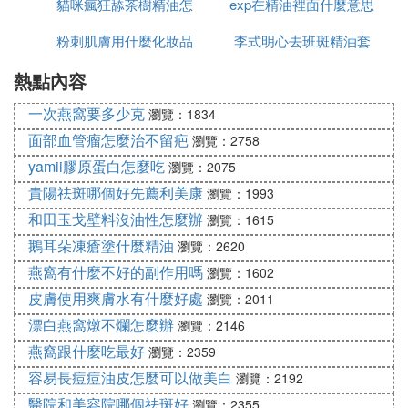
貓咪瘋狂舔茶樹精油怎
exp在精油裡面什麼意思
油
粉刺肌膚用什麼化妝品
麼回事
李式明心去班斑精油套
熱點內容
和保養品
裝多少錢套
一次燕窩要多少克
瀏覽：1834
面部血管瘤怎麼治不留疤
瀏覽：2758
yamii膠原蛋白怎麼吃
瀏覽：2075
貴陽祛斑哪個好先薦利美康
瀏覽：1993
和田玉戈壁料沒油性怎麼辦
瀏覽：1615
鵝耳朵凍瘡塗什麼精油
瀏覽：2620
燕窩有什麼不好的副作用嗎
瀏覽：1602
皮膚使用爽膚水有什麼好處
瀏覽：2011
漂白燕窩燉不爛怎麼辦
瀏覽：2146
燕窩跟什麼吃最好
瀏覽：2359
容易長痘痘油皮怎麼可以做美白
瀏覽：2192
醫院和美容院哪個祛斑好
瀏覽：2355