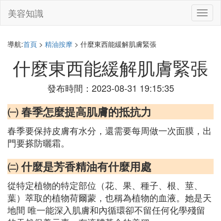
美容知識
切
換
導
航
導航:
首頁
>
精油按摩
> 什麼東西能緩解肌膚緊張
什麼東西能緩解肌膚緊張
發布時間：2023-08-31 19:15:35
㈠ 春季怎麼提高肌膚的抵抗力
春季要保持皮膚有水分，還需要每周做一次面膜，出
門要搽防曬霜。
㈡ 什麼是芳香精油有什麼用處
從特定植物的特定部位（花、果、種子、根、莖、
葉）萃取的植物荷爾蒙，也稱為植物的血液。她是天
地間 唯一能深入肌膚和內循環卻不留任何化學殘留