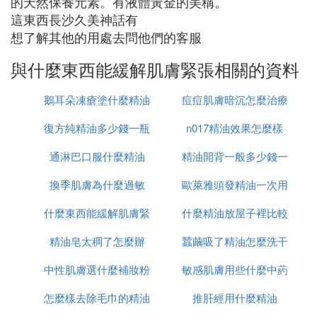
的天然保養元素。有液體黃金的美稱。
這東西長沙久美神話有
想了解其他的用處去問他們的客服
與什麼東西能緩解肌膚緊張相關的資料
鵝耳朵凍瘡塗什麼精油
痘痘肌膚暗沉怎麼治療
復方純精油多少錢一瓶
n017精油效果怎麼樣
通淋巴口服什麼精油
精油開背一般多少錢一
換季肌膚為什麼過敏
歐萊雅頭發精油一次用
次
什麼東西能緩解肌膚緊
什麼精油放屋子裡比較
多少
精油皂太稠了怎麼辦
張
蠶繭吸了精油怎麼洗干
好
中性肌膚選什麼補妝粉
敏感肌膚用些什麼中葯
凈
怎麼樣去除毛巾的精油
餅
推肝經用什麼精油
口服