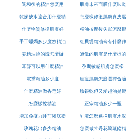
調和後的精油怎麼用
味
肌膚未來面膜什麼味道
乾燥缺水適合用什麼精
怎麼樣修復肌膚真皮層
什麼物質修復肌膚好
油
精油按摩後失眠怎麼辦
手工蠟燭多少度放精油
紅貝緹精油膏有什麼作
姜精油燒的慌怎麼辦
過敏的肌膚是什麼樣的
用
耳聾可以用什麼精油
孕期敏感肌膚怎麼樣
電熏精油多少度
痘痘肌膚怎麼選擇合適
什麼精油做香皂好
臉很乾但又愛起油是屬
的護膚品
怎麼樣擦精油
正宗精油多少一瓶
於什麼肌膚
增加免疫力睡前腳底塗
乳液怎麼選擇肌膚水潤
玫瑰花出多少精油
什麼精油
怎麼做牡丹花瓣蒸餾精