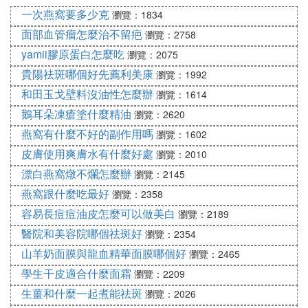
水油失衡是隨著年齡增長比較容易出現的問題，補水
一次燕窩要多少克
瀏覽：1834
是比較理性的方法，尤其是針對於油多水少，補水則
面部血管瘤怎麼治不留疤
瀏覽：2758
要優於保濕，因為油脂的保護鎖住了水分的流逝，所
yamii膠原蛋白怎麼吃
瀏覽：2075
以內補水是平衡油多水少的方法。
貴陽祛斑哪個好先薦利美康
瀏覽：1992
2、保濕
和田玉戈壁料沒油性怎麼辦
瀏覽：1614
保濕是在油脂必能鎖住肌膚水分的時候，藉助人工的
鵝耳朵凍瘡塗什麼精油
瀏覽：2620
手法，在肌膚外表層塗抹一層保護層，擔任了皮脂腺
燕窩有什麼不好的副作用嗎
瀏覽：1602
的鎖水功能，主要是針對鎖水能力差的水少油少皮脂
皮膚使用爽膚水有什麼好處
瀏覽：2010
腺分泌狀況，或者水多油少的分泌狀況來解決的問
漂白燕窩燉不爛怎麼辦
瀏覽：2145
題。
燕窩跟什麼吃最好
瀏覽：2358
隨著年齡的增長，皮脂腺的分泌功能越來越弱，此時
容易長痘痘油皮怎麼可以做美白
瀏覽：2189
人工協助肌膚保養，是一個非常理想的方法，這就是
醫院和美容院哪個祛斑好
瀏覽：2354
美容護膚的目的。
山羊奶面膜與龍血精華面膜哪個好
瀏覽：2465
F. 我今年20歲，皮膚水油失衡，用什麼護
學生干皮適合什麼面霜
瀏覽：2209
膚品好
生薑和什麼一起煮能祛斑
瀏覽：2026