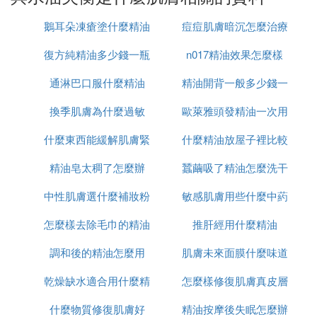
肌膚問題
鵝耳朵凍瘡塗什麼精油
痘痘肌膚暗沉怎麼治療
E. 水油不平衡的皮膚症狀是什麼是不是起
小痘痘
復方純精油多少錢一瓶
n017精油效果怎麼樣
通淋巴口服什麼精油
精油開背一般多少錢一
水油不平衡的症狀有毛孔粗大，皮膚暗啞，起色斑，
痘痘，起皮，黑眼圈，腫眼袋，皮膚表面凹凸不平，
換季肌膚為什麼過敏
歐萊雅頭發精油一次用
次
皮膚角質層過薄，敏感，瘙癢等。起痘也是水油不平
衡的表現之一。
什麼東西能緩解肌膚緊
什麼精油放屋子裡比較
多少
水油不平衡的表現：
精油皂太稠了怎麼辦
張
蠶繭吸了精油怎麼洗干
好
1、水多油少
中性肌膚選什麼補妝粉
敏感肌膚用些什麼中葯
凈
水多油少，在理論上是比較理想的肌膚，但是受環境
怎麼樣去除毛巾的精油
餅
推肝經用什麼精油
口服
影響，油一旦缺少了，就鎖不住水分，肌膚就像敞開
的鍋子，水分流失非常嚴重，這種現象很短時間內會
調和後的精油怎麼用
味
肌膚未來面膜什麼味道
出現，但是會很快往水少油少方向過渡，乾性肌膚出
乾燥缺水適合用什麼精
怎麼樣修復肌膚真皮層
現就是這個問題。
2、水少油多
什麼物質修復肌膚好
油
精油按摩後失眠怎麼辦