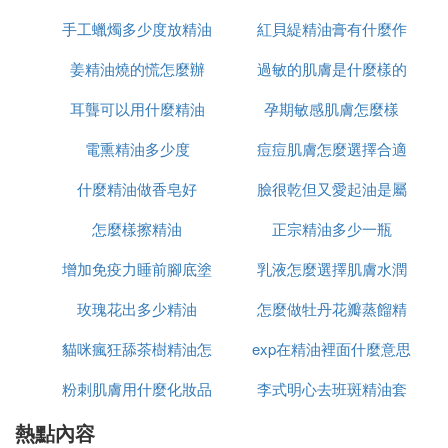
容易鎖住水分，但獲取水分的能力也會變得很低，以
手工蠟燭多少度放精油
紅貝緹精油膏有什麼作
油性肌膚為代表。雖然油性肌膚不大會出現過分乾燥
姜精油燒的慌怎麼辦
過敏的肌膚是什麼樣的
用
的現象，但是油脂的包裹會形成肌膚的溫床，因為油
脂多，阻礙了肌膚內外水分的雙吸收，所以出現毛孔
耳聾可以用什麼精油
孕期敏感肌膚怎麼樣
增大，角質層變黑，易生成黑頭、粉刺等問題。
電熏精油多少度
痘痘肌膚怎麼選擇合適
(5)水油失衡是什麼肌膚擴展閱讀：
什麼精油做香皂好
臉很乾但又愛起油是屬
的護膚品
皮膚的水油平衡系統不是一個抽象的概念，而是一個
客觀存在的東西。
怎麼樣擦精油
正宗精油多少一瓶
於什麼肌膚
角質層的皮脂膜，也就是皮膚水油平衡系統的表徵一
增加免疫力睡前腳底塗
乳液怎麼選擇肌膚水潤
旦遭到破壞，皮膚將無法維持正常的生理機能。所
玫瑰花出多少精油
什麼精油
怎麼做牡丹花瓣蒸餾精
以，解決皮膚諸多問題，需要從解決汗腺、皮脂腺的
分泌功能開始，也就是首先需要解決皮膚的水油平衡
貓咪瘋狂舔茶樹精油怎
exp在精油裡面什麼意思
油
問題。
粉刺肌膚用什麼化妝品
麼回事
李式明心去班斑精油套
水油平衡的方法：
熱點內容
和保養品
裝多少錢套
1、補水