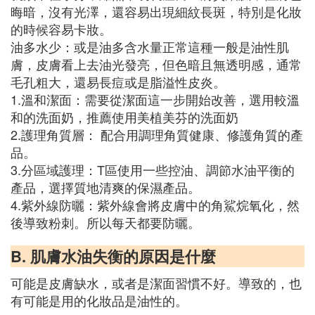
晦暗，沒有光澤，還容易出現細紋長斑，特別是化妝
的時候容易卡妝。
油多水少：或是油多含水量正常這種一般是油性肌
膚，皮膚看上去油光發亮，但色暗且無透明感，通常
毛孔粗大，還易長痘或是脂溢性皮炎。
1.溫和潔面：需要從潔面這一步開始改善，選用較溫
和的洗面奶，推薦使用美植美芬的洗面奶
2.護理角質層： 配合用調理角質健康、修護角質的產
品。
3.分區域護理：T區使用一些控油、調節水油平衡的
產品，選擇質地清爽的保濕產品。
4.紫外線防曬：紫外線會將皮膚中的角鯊烷氧化，然
後導致粉刺。所以每天都要防曬。
B. 肌膚水油失衡的原因是什麼
可能是皮膚缺水，或者是潔面習慣不好。導致的，也
有可能是用的化妝品是油性的。