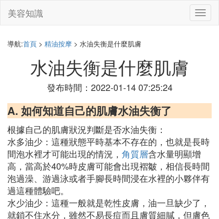
美容知識
切
換
導
航
導航:
首頁
>
精油按摩
> 水油失衡是什麼肌膚
水油失衡是什麼肌膚
發布時間：2022-01-14 07:25:24
A. 如何知道自己的肌膚水油失衡了
根據自己的肌膚狀況判斷是否水油失衡：
水多油少：這種狀態平時基本不存在的，也就是長時
間泡水裡才可能出現的情況，
角質層
含水量明顯增
高，當高於40%時皮膚可能會出現褶皺，相信長時間
泡過澡、游過泳或者手腳長時間浸在水裡的小夥伴有
過這種體驗吧。
水少油少：這種一般就是乾性皮膚，油一旦缺少了，
就鎖不住水分，雖然不易長痘而且膚質細膩，但膚色