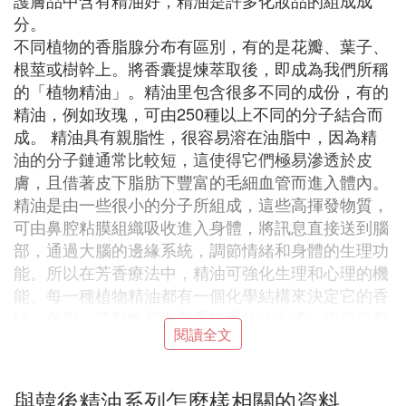
護膚品中含有精油好，精油是許多化妝品的組成成
分。
不同植物的香脂腺分布有區別，有的是花瓣、葉子、
根莖或樹幹上。將香囊提煉萃取後，即成為我們所稱
的「植物精油」。精油里包含很多不同的成份，有的
精油，例如玫瑰，可由250種以上不同的分子結合而
成。 精油具有親脂性，很容易溶在油脂中，因為精
油的分子鏈通常比較短，這使得它們極易滲透於皮
膚，且借著皮下脂肪下豐富的毛細血管而進入體內。
精油是由一些很小的分子所組成，這些高揮發物質，
可由鼻腔粘膜組織吸收進入身體，將訊息直接送到腦
部，通過大腦的邊緣系統，調節情緒和身體的生理功
能。所以在芳香療法中，精油可強化生理和心理的機
能。每一種植物精油都有一個化學結構來決定它的香
味、色彩、流動性和它與系統運作的方式，也使得每
閱讀全文
一種植物精油各有一套特殊的功能特質。
精油（Essential oil)由萜烯類、醛類、酯類、醇類等
化學分子組成。因為高流動性，所以稱為「油」，但
與韓後精油系列怎麼樣相關的資料