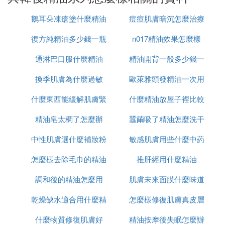
是和我們日常見到的植物油有本質的差別。植物油的
主要成分是三酸甘油酯和脂肪酸組成。
鵝耳朵凍瘡塗什麼精油
痘痘肌膚暗沉怎麼治療
Ⅳ 韓後哪個系列好用，效果最好
復方純精油多少錢一瓶
n017精油效果怎麼樣
護膚
通淋巴口服什麼精油
精油開背一般多少錢一
Ⅳ 韓後茶蕊系列怎麼樣，有人用過嗎
換季肌膚為什麼過敏
歐萊雅頭發精油一次用
次
茶蕊嫩白液的質感比較粘稠，不會到處漏，適合缺水
什麼東西能緩解肌膚緊
什麼精油放屋子裡比較
多少
的姐妹們使用。
精油皂太稠了怎麼辦
張
蠶繭吸了精油怎麼洗干
好
Ⅵ 韓後護膚品怎麼樣
中性肌膚選什麼補妝粉
敏感肌膚用些什麼中葯
凈
很不錯。
怎麼樣去除毛巾的精油
餅
推肝經用什麼精油
口服
韓後品牌以護膚品為主，但也有口碑不錯的化妝品，
調和後的精油怎麼用
味
肌膚未來面膜什麼味道
特別是在天貓京東，一直都是銷量口碑名列前茅的護
膚美妝品牌。
乾燥缺水適合用什麼精
怎麼樣修復肌膚真皮層
韓後護膚品很多都被美妝達人推薦，像茶蕊系列、達
什麼物質修復肌膚好
油
精油按摩後失眠怎麼辦