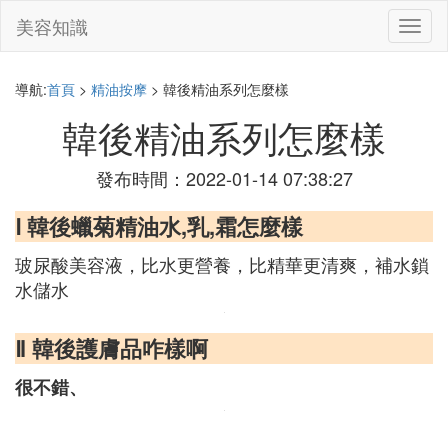
美容知識
切
換
導
航
導航:
首頁
>
精油按摩
> 韓後精油系列怎麼樣
韓後精油系列怎麼樣
發布時間：2022-01-14 07:38:27
Ⅰ 韓後蠟菊精油水,乳,霜怎麼樣
玻尿酸美容液，比水更營養，比精華更清爽，補水鎖
水儲水
Ⅱ 韓後護膚品咋樣啊
很不錯、