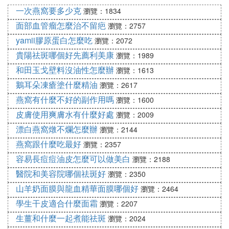
一次燕窩要多少克
瀏覽：1834
Ⅷ 韓後，那個系列比較好用啊
面部血管瘤怎麼治不留疤
瀏覽：2757
這要看您的皮膚適合什麼樣的，如果是偏乾燥或偏
yamii膠原蛋白怎麼吃
瀏覽：2072
黃，都是因為缺水，因選擇補水型系列。不要一味的
貴陽祛斑哪個好先薦利美康
瀏覽：1989
選擇美白，那隻是改變某一段時刻的膚色面已，建議
和田玉戈壁料沒油性怎麼辦
瀏覽：1613
去櫃台聽取下專業人士再進行選擇。
鵝耳朵凍瘡塗什麼精油
瀏覽：2617
燕窩有什麼不好的副作用嗎
瀏覽：1600
Ⅸ 有用過韓後護膚品的覺得韓後怎麼樣
皮膚使用爽膚水有什麼好處
瀏覽：2009
韓後不同系類的護膚品，針對不同和膚質。
漂白燕窩燉不爛怎麼辦
瀏覽：2144
燕窩跟什麼吃最好
瀏覽：2357
韓後護膚品主要系列：乳清蛋白有機系列，雪玲瓏透
容易長痘痘油皮怎麼可以做美白
瀏覽：2188
白系列，水感絲滑系列，有機葡萄籽緊致系列，有機
水漾CC系列，有機檸檬保鮮系列，水凝賦活系列。
醫院和美容院哪個祛斑好
瀏覽：2350
山羊奶面膜與龍血精華面膜哪個好
瀏覽：2464
韓後有機茶蕊嫩白系列主要功效是：凈白補水，改善
學生干皮適合什麼面霜
瀏覽：2207
暗沉現象，令肌膚重現白皙光澤。凈化細胞，富含白
生薑和什麼一起煮能祛斑
瀏覽：2024
茶精華瞬間凈化肌底層細胞。抵抗輻射天然植物成分