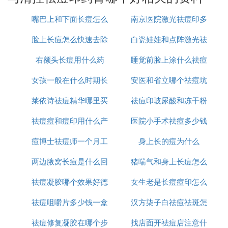
炎症问题得到改善，所以，消除痘痘的效果值得肯
嘴巴上和下面长痘怎么
南京医院激光祛痘印多
定，除了能够消除痘痘以外，也有很不错的消除痘印
效果，所以，有这两个需求的人群都可以使用这种乳
脸上长痘怎么快速去除
治
白瓷娃娃和点阵激光祛
少钱
膏来改善问题。
右额头长痘用什么药
睡觉前脸上涂什么祛痘
痘印哪个好
第八、喜辽妥
女孩一般在什么时期长
安医和省立哪个祛痘坑
印
喜辽妥主要针对的是红痘印问题，它在调节红痘印异
常问题上效果很不错，但是，使用喜辽妥来去除红痘
莱依诗祛痘精华哪里买
痘
祛痘印玻尿酸和冻干粉
痘印好
印的时候要注意看自己会不会对里面的成分过敏，如
祛痘痘和痘印用什么产
医院小手术祛痘多少钱
哪个好
果会，这种情况下建议选择其他的产品来满足自己的
去除痘印需求。
痘博士祛痘师一个月工
品
身上长的痘为什么
一次
第九、mwm ac7祛痘凝胶
两边腋窝长痘是什么回
资多少
猪喘气和身上长痘怎么
mwm ac7祛痘凝胶除了可以祛痘以外，也有帮助改
祛痘凝胶哪个效果好德
事
女生老是长痘痘印怎么
治疗
善痘印的效果，要是面部痘痘解决以后还有痘印存
在，这让慎种情况下可以继续使用它来帮助自己除去
祛痘咀嚼片多少钱一盒
国
汉方柒子白祛痘祛斑怎
办
痘印，但是，使用的时候记得要了解清楚什么时候使
用效果才比较好。
祛痘修复凝胶在哪个步
找店面开祛痘店注意什
么样