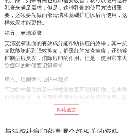
乳膏来满足需求，但是，这种乳膏的使用方法很重
要，必须要先做面部清洁和基础护理以后再使用，这
样效果才能更好。
第五、芙清凝胶
芙清凝胶里面的有效成分能帮助祛痘的效果，其中抗
菌肽能够起到强效抑菌，舒缓红肿发炎痘痘，还能够
抑制痘痘复发，消除痘印的作用。但是，使用它来去
除痘印的时候要记得坚持。
第六、坦闹敬阿达帕林凝胶
阿达帕林凝胶也是一种祛痘效果不错的药物，它本身
价格很便宜，而且使用者使用以后的反馈也不错，算
得上是一种物美价廉的祛痘和去除痘印的产品，有需
阅读全文
要祛痘的人群也可以试试看这种产品效果到底如何。
第七、他扎罗丁倍他米松乳膏
与清控祛痘印药膏哪个好相关的资料
他扎罗丁倍他米松乳膏可以让使用者使用以后存在的