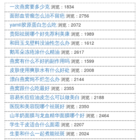
去痘印儿可以选用氢醌软膏、维A酸乳膏、熊果苷，
一次燕窝要多少克
浏览：1834
以及左旋vc等药物外用，应用时要注意各种药物的适
面部血管瘤怎么治不留疤
浏览：2756
应症，局部皮肤可有一定的刺激反应，主要为红斑、
yamii胶原蛋白怎么吃
浏览：2072
瘙痒烧灼感和鳞屑等。
贵阳祛斑哪个好先荐利美康
浏览：1989
‘肆’ 去痘印最有效的药膏
和田玉戈壁料没油性怎么办
浏览：1612
鹅耳朵冻疮涂什么精油
1
浏览：2617
燕窝有什么不好的副作用吗
浏览：1599
美宝疤痕软膏
皮肤使用爽肤水有什么好处
浏览：2008
美宝疤痕软膏的主要成分是芝麻油、蜂蜡、仙人掌
漂白燕窝炖不烂怎么办
浏览：2144
汁，具有抑制痘疤增生，增强皮肤油脂保护层，提高
燕窝跟什么吃最好
浏览：2355
皮肤保湿和防御能力，促进皮肤新陈代谢，增强皮肤
容易长痘痘油皮怎么可以做美白
浏览：2188
柔软度和柔韧性的作用。
医院和美容院哪个祛斑好
浏览：2350
使用方法：在新的痘印产生后不久，每晚睡前洁面护
山羊奶面膜与龙血精华面膜哪个好
浏览：2464
肤后，轻轻按摩至皮肤微微发热,涂抹少量软膏于痘
学生干皮适合什么面霜
浏览：2207
印处即可。
生姜和什么一起煮能祛斑
浏览：2024
由于美宝软膏的主要成分是芝麻油，所以使用纯麻油