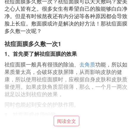
祛痘面膜多久敷一次？祛痘面膜可以天天敷吗？爱美
之心人皆有之。很多女生有希望自己的脸能够白白净
净。但是有时候熬夜还有内分泌等各种原因都会导致
脸上长痘。敷面膜或许是解决的好方法！那祛痘面膜
多久敷一次呢？
祛痘面膜多久敷一次1
1、首先要了解祛痘面膜的效果
祛痘面膜一般具有很强的除油、
去角质
功能，所以如
果质量太高，会破坏皮肤屏障，从而影响皮肤的健
康，所以使用祛痘面膜时，应根据自身皮肤和皮肤质
量使用。如果皮肤角质层很薄，那么，一个月一两次
就足以达到祛痘的效果，
同时也能起到安全的护肤作用。
2、祛痘面膜使用时间
阅读全文
一般在使用祛痘面膜时，不能天天敷，平均每3到4天
敷一次就足够了，如果皮肤比较正常，那么可以敷面