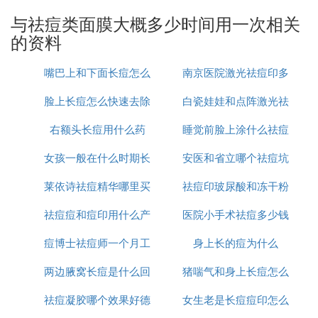
膜20分钟至30分钟，如果皮肤属于祛痘肌，那么这种
与祛痘类面膜大概多少时间用一次相关
情况就比较严重。因此，使用时间应控制在15分钟
的资料
内，这样才能使消炎成分产生，对祛痘有一定的效
果，否则会给皮肤带来一定的副作用，应该把握时间
嘴巴上和下面长痘怎么
南京医院激光祛痘印多
的使用，才能达到祛痘皮肤的效果。
脸上长痘怎么快速去除
治
白瓷娃娃和点阵激光祛
少钱
祛痘面膜几天用一次，祛痘面膜的正确用法，使用频
率掌握好非常重要，不好过高也不宜过低，根据自己
右额头长痘用什么药
睡觉前脸上涂什么祛痘
痘印哪个好
的皮肤状况来决定，所以正确使用方法可以改善肌
女孩一般在什么时期长
安医和省立哪个祛痘坑
印
肤，从而真正让肌肤更好，所以不妨试试，只想知道
自己有多没用。
莱依诗祛痘精华哪里买
痘
祛痘印玻尿酸和冻干粉
痘印好
自制祛痘面膜
祛痘痘和痘印用什么产
医院小手术祛痘多少钱
哪个好
1、绿豆粉祛痘面膜：取绿豆粉一包。在敷脸前先涂
痘博士祛痘师一个月工
品
身上长的痘为什么
一次
些化妆水，再将纸巾敷在脸上，纸巾上先要挖些可以
呼吸的小洞洞，再涂上绿豆粉，用后一撕就下来了。
两边腋窝长痘是什么回
资多少
猪喘气和身上长痘怎么
值得注意的是要选用研磨细致的绿豆粉粒，脆弱的皮
祛痘凝胶哪个效果好德
事
女生老是长痘痘印怎么
治疗
肤才不会因为粒子太粗而造成伤害。该面膜可清热消