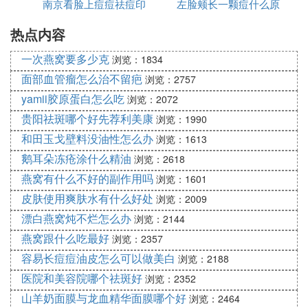
祛痘面膜可以天天敷吗？一周可以用几次？对于很多
南京看脸上痘痘祛痘印
左脸颊长一颗痘什么原
祛痘
爱美的人来说，他们希望自己的皮肤变得光滑整洁，
热点内容
哪里好
因
那么祛痘面膜可以天天敷吗？针对这个问题可以明确
告诉大家不行，如果长期使用，必然会导致皮肤出现
一次燕窝要多少克
浏览：1834
堵塞，严重的情况下，很可能会导致滋生很多粉刺。
面部血管瘤怎么治不留疤
浏览：2757
因此，我们不建议您在平时频繁使用祛痘面膜。当
yamii胶原蛋白怎么吃
浏览：2072
然，不建议你天天敷，但你需要有秩序地使用它。最
贵阳祛斑哪个好先荐利美康
好每三天用一次。
浏览：1990
和田玉戈壁料没油性怎么办
浏览：1613
祛痘面膜可以天天敷吗？很多可爱的女孩为了让自己
鹅耳朵冻疮涂什么精油
浏览：2618
的皮肤更细腻有光泽，纷纷选择了祛痘面膜来改善各
种皮肤问题，当然，这种做法也是可以理解的。从医
燕窝有什么不好的副作用吗
浏览：1601
学角度看，祛痘面膜也有很好的效果，不仅能使皮肤
皮肤使用爽肤水有什么好处
浏览：2009
更紧致、更有弹性，还能修复皮肤存在的'各种问题，
漂白燕窝炖不烂怎么办
浏览：2144
如高出油率、面部皮肤皱纹等问题。但不一定要天天
燕窝跟什么吃最好
浏览：2357
涂面膜，因为对皮肤的伤害，这是比较大的。原因是
容易长痘痘油皮怎么可以做美白
浏览：2188
面膜富含很多精华，如果长期使用容易造成毛孔堵
医院和美容院哪个祛斑好
浏览：2352
塞，比如对于皮肤不是很好的女生来说，可以选择一
山羊奶面膜与龙血精华面膜哪个好
周敷两次面膜，直到皮肤状况好转后可以选择5天敷
浏览：2464