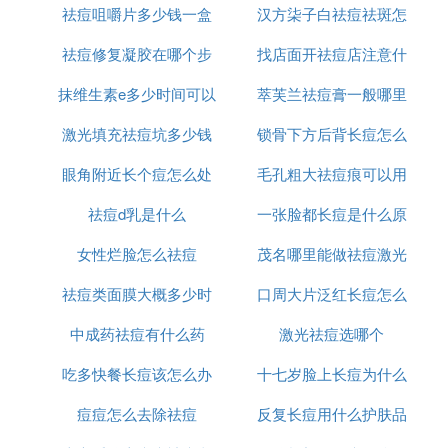
毒，治疗青春痘。
祛痘咀嚼片多少钱一盒
国
汉方柒子白祛痘祛斑怎
办
2、芦荟祛痘青春面膜： 将新鲜芦荟去皮，切一小块
祛痘修复凝胶在哪个步
找店面开祛痘店注意什
么样
果肉，再用透气胶布贴在痘痘上，隔一天即可消炎去
肿。
抹维生素e多少时间可以
骤使用
萃芙兰祛痘膏一般哪里
么
功效：不仅对于青春痘有很大的改善作用，均匀敷于
激光填充祛痘坑多少钱
祛痘坑
锁骨下方后背长痘怎么
有卖
全脸，还有助于肌肤光洁亮丽。
眼角附近长个痘怎么处
毛孔粗大祛痘痕可以用
消除
3、蜂蜜番茄面膜：先将番茄压烂取汁，加入适量蜂
蜜和少许面粉调成膏状，涂于面部保持20——30分
祛痘d乳是什么
理
一张脸都长痘是什么原
什么
钟，具有使皮肤滋润、白嫩、柔软的作用，长期使用
女性烂脸怎么祛痘
茂名哪里能做祛痘激光
因
还具有祛斑除皱和治疗皮肤痤疮等功能
祛痘类面膜大概多少时
口周大片泛红长痘怎么
4、香蕉面膜：熟香蕉半只，捣烂成泥状，掺入适量
的牛奶，调成糊状，敷在脸上，保持15－20分钟后用
中成药祛痘有什么药
间用一次
激光祛痘选哪个
办
清水洗净。此法可使皮肤清爽滑润，除去脸部痤疮及
雀斑。
吃多快餐长痘该怎么办
十七岁脸上长痘为什么
祛痘面膜多久敷一次2
痘痘怎么去除祛痘
反复长痘用什么护肤品