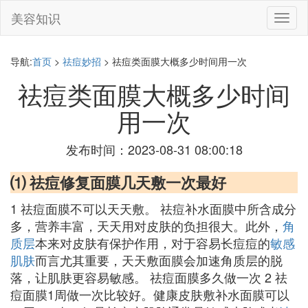
美容知识
切
换
导
航
导航:
首页
>
祛痘妙招
> 祛痘类面膜大概多少时间用一次
祛痘类面膜大概多少时间
用一次
发布时间：2023-08-31 08:00:18
⑴ 祛痘修复面膜几天敷一次最好
1 祛痘面膜不可以天天敷。 祛痘补水面膜中所含成分
多，营养丰富，天天用对皮肤的负担很大。此外，
角
质层
本来对皮肤有保护作用，对于容易长痘痘的
敏感
肌肤
而言尤其重要，天天敷面膜会加速角质层的脱
落，让肌肤更容易敏感。 祛痘面膜多久做一次 2 祛
痘面膜1周做一次比较好。健康皮肤敷补水面膜可以