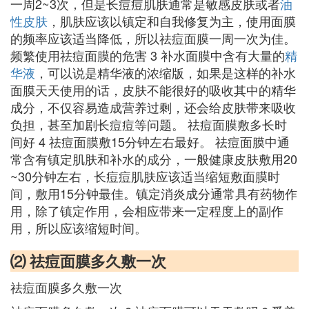
一周2~3次，但是长痘痘肌肤通常是敏感皮肤或者
油
性皮肤
，肌肤应该以镇定和自我修复为主，使用面膜
的频率应该适当降低，所以祛痘面膜一周一次为佳。
频繁使用祛痘面膜的危害 3 补水面膜中含有大量的
精
华液
，可以说是精华液的浓缩版，如果是这样的补水
面膜天天使用的话，皮肤不能很好的吸收其中的精华
成分，不仅容易造成营养过剩，还会给皮肤带来吸收
负担，甚至加剧长痘痘等问题。 祛痘面膜敷多长时
间好 4 祛痘面膜敷15分钟左右最好。 祛痘面膜中通
常含有镇定肌肤和补水的成分，一般健康皮肤敷用20
~30分钟左右，长痘痘肌肤应该适当缩短敷面膜时
间，敷用15分钟最佳。镇定消炎成分通常具有药物作
用，除了镇定作用，会相应带来一定程度上的副作
用，所以应该缩短时间。
⑵ 祛痘面膜多久敷一次
祛痘面膜多久敷一次