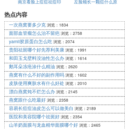
南京看脸上痘痘祛痘印
左脸颊长一颗痘什么原
祛痘
如果真的有用。要医院皮肤科祛痘的还有啥用呢。大
热点内容
哪里好
因
家都拼多多不就行了。又快又便宜。
一次燕窝要多少克
浏览：1834
祛痘霜是具有消除和缓解青春痘的一类化妆品。“痘
面部血管瘤怎么治不留疤
浏览：2758
痘”是痤疮的俗称，又叫“青春痘”、“暗疮”或“粉刺”，
是由于毛囊及皮脂腺阻塞、发炎所引发的一种皮肤
yamii胶原蛋白怎么吃
浏览：2074
病。祛痘霜可以有效清洁、美化和缓和痘痘肌肤，目
贵阳祛斑哪个好先荐利美康
浏览：1991
前的祛痘霜主要有化妆品和药霜。
和田玉戈壁料没油性怎么办
浏览：1614
祛痘霜是介于药品和普通化妆品之间的产品，祛痘霜
鹅耳朵冻疮涂什么精油
浏览：2620
可以有效地缓解或祛除痤疮。痘痘的成因是非常复杂
燕窝有什么不好的副作用吗
浏览：1602
的，市面上的祛痘霜不仅仅是通过抑制达到祛痘效
皮肤使用爽肤水有什么好处
浏览：2010
果，更是有通过催熟的方式加快痘痘的生长，或者通
漂白燕窝炖不烂怎么办
浏览：2145
过祛痘霜的杀菌消炎功效可以帮助痘痘褪红。
燕窝跟什么吃最好
浏览：2358
治疗痤疮常应用含有抗雄激素药物、抗生素、维A
容易长痘痘油皮怎么可以做美白
浏览：2189
酸、过氧化苯甲酰成分的祛痘霜等，但易引发多种不
医院和美容院哪个祛斑好
浏览：2354
良反应，并且耐药易复发。近年来祛痘霜从传统中医
山羊奶面膜与龙血精华面膜哪个好
浏览：2465
中药中寻找有效成分，治疗痤疮疗效好、毒副作用