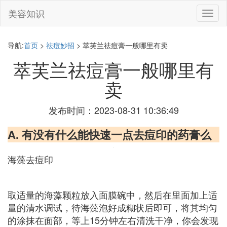
美容知识
切
换
导
航
导航:
首页
>
祛痘妙招
> 萃芙兰祛痘膏一般哪里有卖
萃芙兰祛痘膏一般哪里有
卖
发布时间：2023-08-31 10:36:49
A. 有没有什么能快速一点去痘印的药膏么
海藻去痘印
取适量的海藻颗粒放入面膜碗中，然后在里面加上适
量的清水调试，待海藻泡好成糊状后即可，将其均匀
的涂抹在面部，等上15分钟左右清洗干净，你会发现