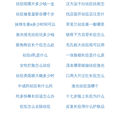
祛痘咀嚼片多少钱一盒
国
汉方柒子白祛痘祛斑怎
办
问题压制滴，我自己就是用了这个膏才好的。花钱不
多效果挺好的，我自己挺满意的。一瓶下去就见效
祛痘修复凝胶在哪个步
找店面开祛痘店注意什
么样
果，用了三瓶不到好了，去痘也去痘印。现在脸上已
抹维生素e多少时间可以
骤使用
萃芙兰祛痘膏一般哪里
么
经看不出来了。没有副作用不伤皮肤。同学也用了身
边不少人用了都挺好的，你也可以试试的。花很少的
激光填充祛痘坑多少钱
祛痘坑
锁骨下方后背长痘怎么
有卖
钱效果却是不错的！广州这边新港中路的百佳富景店
就有卖的。*****查看剩女姐姐的精华贴,早就给你解答
眼角附近长个痘怎么处
毛孔粗大祛痘痕可以用
消除
了.*****
祛痘d乳是什么
理
一张脸都长痘是什么原
什么
D. 佩肤泉祛痘净颜精华乳哪里买
女性烂脸怎么祛痘
茂名哪里能做祛痘激光
因
京东旗舰店。
祛痘类面膜大概多少时
口周大片泛红长痘怎么
佩肤泉祛痘净颜精华乳可以在京东的旗舰店买，因为
现在市面上也有伪造的佩肤泉祛痘净颜精华乳，所以
中成药祛痘有什么药
间用一次
激光祛痘选哪个
办
想买到正品还是去京东的自营店或者线下的商店去购
吃多快餐长痘该怎么办
十七岁脸上长痘为什么
买。
痘痘怎么去除祛痘
反复长痘用什么护肤品
E. 拼多多上的祛痘膏是真的有用吗