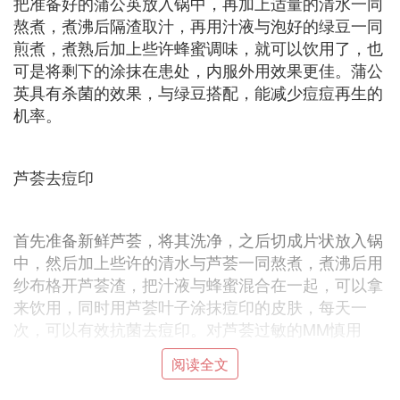
把准备好的蒲公英放入锅中，再加上适量的清水一同
熬煮，煮沸后隔渣取汁，再用汁液与泡好的绿豆一同
煎煮，煮熟后加上些许蜂蜜调味，就可以饮用了，也
可是将剩下的涂抹在患处，内服外用效果更佳。蒲公
英具有杀菌的效果，与绿豆搭配，能减少痘痘再生的
机率。
芦荟去痘印
首先准备新鲜芦荟，将其洗净，之后切成片状放入锅
中，然后加上些许的清水与芦荟一同熬煮，煮沸后用
纱布格开芦荟渣，把汁液与蜂蜜混合在一起，可以拿
来饮用，同时用芦荟叶子涂抹痘印的皮肤，每天一
次，可以有效抗菌去痘印。对芦荟过敏的MM慎用
阅读全文
B. 祛痘用什么药膏好！一般药店可以买到
的