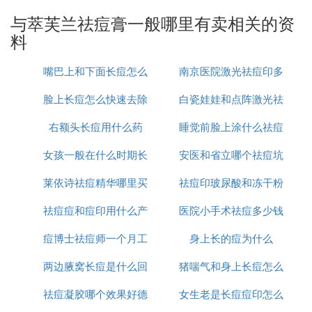
与萃芙兰祛痘膏一般哪里有卖相关的资
8 狮王祛痘膏
料
好用指数：★★★★
嘴巴上和下面长痘怎么
南京医院激光祛痘印多
这个比较厚重，有的朋友说效果不错，有的用了以后
感觉太油，口碑偏中。
脸上长痘怎么快速去除
治
白瓷娃娃和点阵激光祛
少钱
上面这8款祛痘药膏，效果好，口碑赞，价格都不太
右额头长痘用什么药
睡觉前脸上涂什么祛痘
痘印哪个好
贵，有句话说的好，买贵的不如买对的，这个长过痘
女孩一般在什么时期长
安医和省立哪个祛痘坑
印
痘的人都很有体会，以前我花了500多买个产品没有
用，后来不到100买个
祛痘产品
效果却很好。
莱依诗祛痘精华哪里买
痘
祛痘印玻尿酸和冻干粉
痘印好
C. 中药祛痘膏哪里有卖的啊 大概需要多少
祛痘痘和痘印用什么产
医院小手术祛痘多少钱
哪个好
钱呢 谢谢
痘博士祛痘师一个月工
品
身上长的痘为什么
一次
我长了三年多的痘，用过很多产品。现在我想说的
两边腋窝长痘是什么回
资多少
猪喘气和身上长痘怎么
是，要去痘一定要选对的，从10几元到几百元的东西
我都用过。试试中药养颜配方的草堂中草药祛痘膏
祛痘凝胶哪个效果好德
事
女生老是长痘痘印怎么
治疗
吧，是特别为粉刺、青春痘、暗疮、痘印痘痕等肌肤