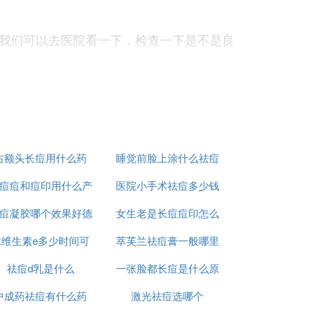
我们可以去医院看一下，检查一下是不是良
比如说腋窝处。这真是既让人感到尴尬，又
刺等各种肌肤问题，而令人崩溃的是：这样的
右额头长痘用什么药
睡觉前脸上涂什么祛痘
如何是好？
痘痘和痘印用什么产
医院小手术祛痘多少钱
印
容易出汗的体质，比如说在运动或者是进行
，抑制汗液的分泌。防止一些细菌在这个部
痘凝胶哪个效果好德
品
女生老是长痘痘印怎么
一次
抹维生素e多少时间可
国
萃芙兰祛痘膏一般哪里
办
就可以稍微涂薄薄的一层，或者是晚上下班
祛痘d乳是什么
以祛痘坑
一张脸都长痘是什么原
有卖
中成药祛痘有什么药
激光祛痘选哪个
因