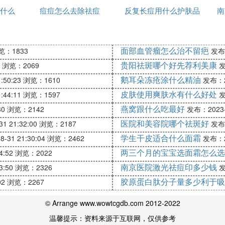
康，或者是饮食状况没有处在膳食均衡的状态，是非常容
什么
痘痘怎么去除祛痘
间用一次
反复长痘用什么护肤品
办
南
步骤，从而让腋窝始终处在干燥清爽的状态，可以有效的
祛痘
出现2
面部血管瘤怎么治不留疤
览：1833
发布：
现了问题就会影响到健康，所以就需要及时的治疗来保证
贵阳祛斑哪个好先荐利美康
浏览：2069
发
到患者的安全，那么产后腋窝下有肉疙瘩是为什么呢？那
鹅耳朵冻疮涂什么精油
:50:23
浏览：1610
发布：20
腺，不过不是正常的乳房组织，而是先天发育不良的乳房
皮肤使用爽肤水有什么好处
:44:11
浏览：1597
发
大量分泌，有时还瘀积成硬块，产生了胀痛感觉，这才引
燕窝跟什么吃最好
30
浏览：2142
发布：2023-0
消退。
医院和美容院哪个祛斑好
1 21:32:00
浏览：2187
发布：
哺乳没有关系，建议到医院检查一下是不是良性的：不过
学生干皮适合什么面霜
-31 21:30:04
浏览：2462
发布：20
问过，医生说这和怀孕的孕激素对乳房和副乳刺激丰满引
两三个月的宝宝选面霜怎么选
4:52
浏览：2022
因为附近组织的一些感染所致，淋巴结本身是一种免疫器
南京医院激光祛痘印多少钱
3:50
浏览：2326
发
，但在此过程中就很难避免淋巴结也受到感染的，淋巴结
胶原蛋白肽分子量多少利于吸
02
浏览：2267
的病菌的种类，积极进行抗感染治疗就可以治愈的。
© Arrange www.wowtcgdb.com 2012-2022
温馨提示：资料来源于互联网，仅供参考