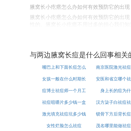
腋窝长小疙瘩怎么办如何有效预防它的出现
腋窝长小疙瘩怎么办如何有效预防它的出现
性的。腋窝长小疙瘩不用过多的担心我们知
腋窝长小疙瘩怎么办如何有效预防它的
事实上，当我们的肌肤表面存在炎症的时候
与两边腋窝长痘是什么回事相关
时时让我们有不适感的一种现象。
不管是不太健康的生活习惯或者是饮食习惯
嘴巴上和下面长痘怎么
南京医院激光祛痘
小疙瘩也有可能长在我们的腋窝处。穿衣服
女孩一般在什么时期长
治
安医和省立哪个祛
少钱
想要解决这样的困扰我们首先要做的事就是
其他日常活动之后，皮肤立即会分泌大量的
痘博士祛痘师一个月工
痘
身上长的痘为什
痘印好
位寄生，从而引发局部炎症，出现一些意想
祛痘咀嚼片多少钱一盒
资多少
汉方柒子白祛痘祛
但是这个方法是比较适合在夏天使用的，如
之后回到家里面，穿上宽松的睡衣，这时候
激光填充祛痘坑多少钱
锁骨下方后背长痘
么样
我们可以通过定期除毛的方式，修剪腋窝处
女性烂脸怎么祛痘
茂名哪里能做祛痘
消除