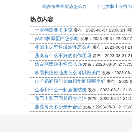
毛发旺盛的时候，如果生活作息习惯不太健
吃多快餐长痘该怎么办
十七岁脸上长痘为
具，或者是到专业的皮肤护理店进行除毛的
热点内容
腋窝长小疙瘩怎么办如何有效预防它的
一次燕窝要多少克
发布：2023-08-31 22:08:21
浏
一些产后的女性产后的护理很重要，一旦出
yamii胶原蛋白怎么吃
发布：2023-08-31 22:00:07
尤其是出现了问题要及时地治疗，避免影响
和田玉戈壁料没油性怎么办
发布：2023-08-31 21
对这种现象不要怕，实际上这肿块是一种乳
燕窝有什么不好的副作用吗
发布：2023-08-31 21
泌，没有任何感觉。产 后乳腺活跃，乳汁
漂白燕窝炖不烂怎么办
发布：2023-08-31 21:37:
止痛片或局部用皮硝外敷24小时疼痛就会 
容易长痘痘油皮怎么可以做美白
发布：2023-08-3
如果你现在哺乳就不是孕妇，这个肉疙瘩和
山羊奶面膜与龙血精华面膜哪个好
发布：2023-08
要不暴长等到产后就会慢慢消失，当时我也
生姜和什么一起煮能祛斑
发布：2023-08-31 21:2
这可能与淋巴结炎有关的，淋巴结炎通常是
嘴巴上和下面长痘怎么治
发布：2023-08-31 21:1
挥它的免疫功能，从而起到杀灭病菌的作用
燕窝每天多少毫升合适
发布：2023-08-31 21:06:
对于此症的治疗关键在于查明病灶以及感染