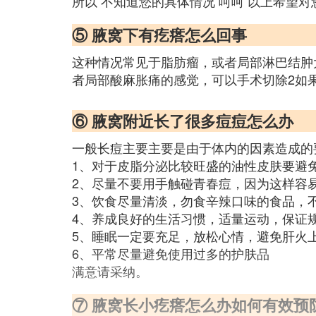
所以 不知道您的具体情况 呵呵 以上希望
⑤ 腋窝下有疙瘩怎么回事
这种情况常见于脂肪瘤，或者局部淋巴结肿
者局部酸麻胀痛的感觉，可以手术切除2如
⑥ 腋窝附近长了很多痘痘怎么办
一般长痘主要主要是由于体内的因素造成的
1、对于皮脂分泌比较旺盛的油性皮肤要避
2、尽量不要用手触碰青春痘，因为这样容易
3、饮食尽量清淡，勿食辛辣口味的食品，
4、养成良好的生活习惯，适量运动，保证
5、睡眠一定要充足，放松心情，避免肝火
6、平常尽量避免使用过多的护肤品
满意请采纳。
⑦ 腋窝长小疙瘩怎么办如何有效预