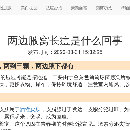
性皮肤
美白祛斑
祛痘妙招
素颜面霜
燕窝功效
精油
两边腋窝长痘是什么回事
发布时间：2023-08-31 15:32:25
，两到三颗，两边腋下都有
下的痘痘可能是脓疱疮，主要由于金黄色葡萄球菌感染所致
澡，更换衣物、尿布，保持环境舒适，注意室内通风。必
皮肤属于
油性皮肤
，皮脂腺过于发达，皮脂分泌过旺。如
中累积起来，突起、成为痘痘。
长痘。这个原因在青春期的时候比较常见。激素分泌失衡