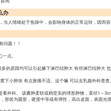
可咨询
么办
，当人情绪处于焦躁中，会影响身体的正常运转，因而容
有问题！！
心一点。
很多的原因均可以引起腋下淋巴结肿大 有些淋巴结肿大 也
窝下小肿块 有点胀痛不适。这个嘛 可以去乳腺外科查查
也是看外科。 该囊肿柔软或稍坚实的球形肿物，直径1～3
发，形状为圆形，硬度中等或有弹性，高出皮面，表面光