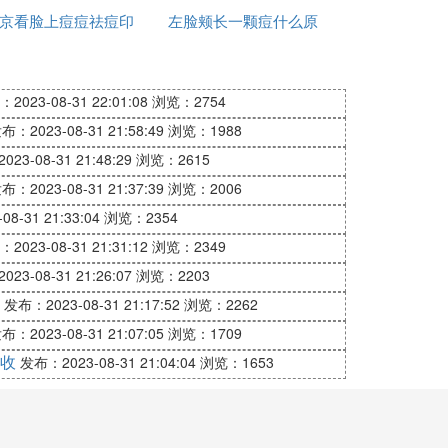
易滋生一些细菌的。我们可以利用一些小工
京看脸上痘痘祛痘印
左脸颊长一颗痘什么原
缓解腋窝处爆发各种小痘痘困扰。
哪里好
因
2023-08-31 22:01:08
浏览：2754
身体的健康，避免因此影响到患者的安全，
布：2023-08-31 21:58:49
浏览：1988
么下面我就为大家来介绍一下吧。
23-08-31 21:48:29
浏览：2615
组织，称为副乳房。由于平时没有乳汁分
布：2023-08-31 21:37:39
浏览：2006
起注意，发现腋下有肿块。胀痛难受时，可服
8-31 21:33:04
浏览：2354
2023-08-31 21:31:12
浏览：2349
孕妇容易长这个，我怀孕的时候也长过，只
23-08-31 21:26:07
浏览：2203
起的。
发布：2023-08-31 21:17:52
浏览：2262
官，在附近组织发生炎症时淋巴结就可以发
布：2023-08-31 21:07:05
浏览：1709
感染引起发炎，就会出现肿大疼痛的现象，
收
发布：2023-08-31 21:04:04
浏览：1653