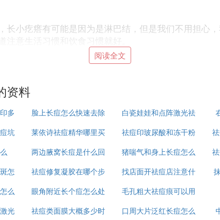
，长小疙瘩有可能是因为是淋巴结，但是我们不用担心，
道注意生活习惯和饮食习惯就好。
阅读全文
出现1
，身体上的各个部位都是有可能出现长小疙瘩的现象的，
的资料
，都有可能导致肌肤炎症的.发生，从而产生痘痘或者粉
印多
脸上长痘怎么快速去除
白瓷娃娃和点阵激光祛
的时候不小心碰到，还会有阵阵刺痛的感觉，真是不知道
痘坑
莱依诗祛痘精华哪里买
祛痘印玻尿酸和冻干粉
痘印哪个好
祛
要经常洗澡，保持腋窝处在干净清爽的状态。如果是非常
汗液，针对这样的状况，我们可以在腋窝部位使用爽身粉
么
两边腋窝长痘是什么回
猪喘气和身上长痘怎么
哪个好
祛
不到的困扰。
斑怎
祛痘修复凝胶在哪个步
事
找店面开祛痘店注意什
治疗
果是在冬天我们穿的衣服比较厚而且穿的比较多到时候，
再进行涂抹。
怎么
眼角附近长个痘怎么处
骤使用
毛孔粗大祛痘痕可以用
么
的毛发来缓解以上的困扰。
激光
祛痘类面膜大概多少时
理
口周大片泛红长痘怎么
什么