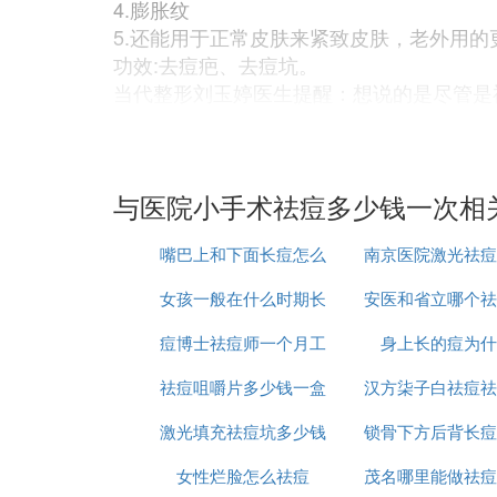
4.膨胀纹
5.还能用于正常皮肤来紧致皮肤，老外用
功效:去痘疤、去痘坑。
当代整形刘玉婷医生提醒：想说的是尽管是
健康的作息时间饮食方式才能有健康的肌肤
⑸ 做激光祛痘大概多少钱
与医院小手术祛痘多少钱一次相
内调外养的祛斑方式是科学的祛斑方式。是
嘴巴上和下面长痘怎么
南京医院激光祛痘
除了选择使用适合自己的祛斑方式之外，在
女孩一般在什么时期长
治
安医和省立哪个祛
少钱
保证良好的作息时间，不要熬夜；
痘博士祛痘师一个月工
痘
身上长的痘为什
痘印好
洁肤是美白基础
祛痘咀嚼片多少钱一盒
资多少
汉方柒子白祛痘祛
每一次洁面时都要很认真，彻底清洗干
激光填充祛痘坑多少钱
锁骨下方后背长痘
么样
底层，进而达到事半功倍的效果。爱化
防晒是首要任务
女性烂脸怎么祛痘
茂名哪里能做祛痘
消除