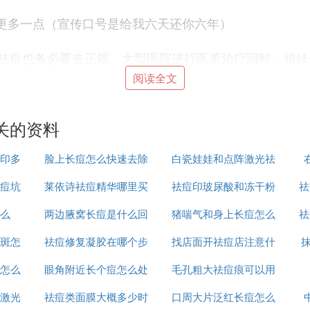
的更多一点（宣传口号是给我六天还你六年）
祛痘也务必要去正规、大型医院进行医美治疗同时，姐妹
阅读全文
关的资料
不伤皮肤的，自然的祛斑方式。
印多
脸上长痘怎么快速去除
白瓷娃娃和点阵激光祛
日常生活中还应该注意以下几点：
痘坑
莱依诗祛痘精华哪里买
祛痘印玻尿酸和冻干粉
痘印哪个好
祛
么
两边腋窝长痘是什么回
猪喘气和身上长痘怎么
哪个好
祛
斑怎
祛痘修复凝胶在哪个步
事
找店面开祛痘店注意什
治疗
净肌肤，能对皮肤毛孔进行特别的调理，在使用美白、
怎么
眼角附近长个痘怎么处
骤使用
毛孔粗大祛痘痕可以用
么
妆的朋友们要用完卸妆产品，还要使用洁面乳进行二次清
激光
祛痘类面膜大概多少时
理
口周大片泛红长痘怎么
什么