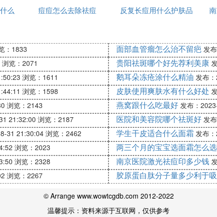
什么
痘痘怎么去除祛痘
间用一次
反复长痘用什么护肤品
办
南
要做好防晒工作。即使没有阳光，紫外线也还是无处不
皮肤晒黑、晒伤和光老化的有力武器。要记住每隔两三
祛痘
面部血管瘤怎么治不留疤
览：1833
发布：
贵阳祛斑哪个好先荐利美康
浏览：2071
发
一个有效的祛斑方法——使用祛斑霜。不过选择祛斑霜的
鹅耳朵冻疮涂什么精油
:50:23
浏览：1611
发布：20
，可有效解决面部各类色斑问题。
皮肤使用爽肤水有什么好处
:44:11
浏览：1598
发
燕窝跟什么吃最好
30
浏览：2143
发布：2023-0
医院和美容院哪个祛斑好
1 21:32:00
浏览：2187
发布：
、C、E等食物，这些成分不仅能调节人体机能，提高免
学生干皮适合什么面霜
茄、山楂、橘子、卷心菜等，能增加皮肤的活力，让皮
-31 21:30:04
浏览：2462
发布：20
两三个月的宝宝选面霜怎么选
4:52
浏览：2023
南京医院激光祛痘印多少钱
3:50
浏览：2328
发
免食用一些感光类的食物，比如：红薯、马铃薯、波菜
胶原蛋白肽分子量多少利于吸
02
浏览：2267
。一般而言，含有挥发辛辣气味和特殊气味的蔬菜大部
© Arrange www.wowtcgdb.com 2012-2022
温馨提示：资料来源于互联网，仅供参考