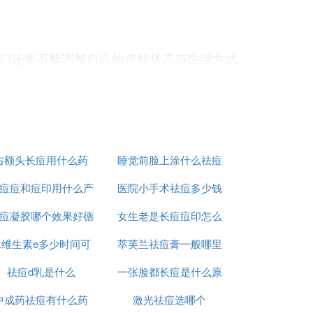
们还要不断调整自己的皮肤状态与生活方式
右额头长痘用什么药
睡觉前脸上涂什么祛痘
痘痘和痘印用什么产
医院小手术祛痘多少钱
印
痘凝胶哪个效果好德
品
女生老是长痘痘印怎么
一次
抹维生素e多少时间可
国
萃芙兰祛痘膏一般哪里
办
保湿等护肤产品时也能让养分更好的进入肌肤
祛痘d乳是什么
以祛痘坑
一张脸都长痘是什么原
有卖
洁，确保肌肤没有化妆品残留物。~
中成药祛痘有什么药
激光祛痘选哪个
因