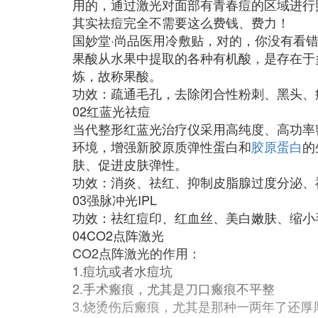
用的，通过激光对面部有青春痘的区域进行
其实祛痘完全不需要这么费钱、费力！
国妙堂·尚品医用冷敷贴，对的，你没有看
果酸从水果中提取的各种有机酸，是存在于
炼，故称果酸。
功效：疏通毛孔，去除闭合性粉刺、黑头、
02红蓝光祛痘
当代整形红蓝光治疗仪采用高纯度、高功率
环境，增强新胶原质弹性蛋白和
胶原蛋白
的
肤、促进皮肤弹性。
功效：消炎、祛红、抑制皮脂腺过度分泌、
03强脉冲光IPL
功效：祛红痘印、红血丝、美白嫩肤、缩小
04CO2点阵激光
CO2点阵激光的作用：
1.痘坑或者水痘坑
2.手术瘢痕，尤其是刀口瘢痕不平整
3.烧烫伤后瘢痕，尤其是那种一两年了还厚