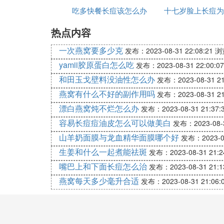
吃多快餐长痘该怎么办
十七岁脸上长痘为
不论是夏季还是冬季，天气阴或晴，都
免日照强烈时出门，涂抹防晒霜是防止
热点内容
序。
一次燕窝要多少克
祛斑方法是关键
发布：2023-08-31 22:08:21
浏
yamii胶原蛋白怎么吃
发布：2023-08-31 22:00:07
想要尽快的祛除脸上的斑点，就要找到
和田玉戈壁料没油性怎么办
发布：2023-08-31 21
结合 双向祛斑的产品，祛斑就很不错
燕窝有什么不好的副作用吗
发布：2023-08-31 21
维生素至关重要
漂白燕窝炖不烂怎么办
发布：2023-08-31 21:37:
容易长痘痘油皮怎么可以做美白
发布：2023-08-3
避开光敏感食物，多摄入富含维生素A
山羊奶面膜与龙血精华面膜哪个好
时多吃富含维生素的水果及蔬菜，如番
发布：2023-08
日常饮食需谨慎
生姜和什么一起煮能祛斑
发布：2023-08-31 21:2
嘴巴上和下面长痘怎么治
发布：2023-08-31 21:1
注意果蔬食用，进行区别对待，尽量避
燕窝每天多少毫升合适
发布：2023-08-31 21:06:
蔬菜让爱长斑的皮肤更容易长出黄褐斑
⑹ 激光祛痘手术大概多少钱