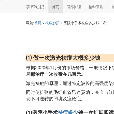
美容知识
首页
面部护理
精华眼霜
油
导航:
首页
>
祛痘妙招
> 医院小手术祛痘多少钱一次
⑴ 做一次激光祛痘大概多少钱
根据2020年1月份的市场价格，一般情况
局部治疗一次收费在几百元。
激光祛痘的原理：通过特定波长的高强度染
同时使扩张的毛细血管迅速萎缩，充血与红
现不可逆转的凹坑及痤疮疤。
(1)医院小手术
祛痘多少
钱一次扩展阅读