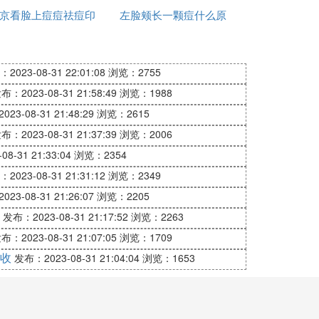
京看脸上痘痘祛痘印
左脸颊长一颗痘什么原
在，所以防晒工作要成为你的习惯。要尽量避
个小时还要补擦一次，才是一套完整的防晒程
哪里好
因
2023-08-31 22:01:08
浏览：2755
布：2023-08-31 21:58:49
浏览：1988
时候，一定要选择好的祛斑霜，比如 内外
23-08-31 21:48:29
浏览：2615
布：2023-08-31 21:37:39
浏览：2006
8-31 21:33:04
浏览：2354
2023-08-31 21:31:12
浏览：2349
疫力，还能改善皮肤组织，抑制色素沉着。平
肤白皙透亮。
23-08-31 21:26:07
浏览：2205
发布：2023-08-31 21:17:52
浏览：2263
布：2023-08-31 21:07:05
浏览：1709
、韭菜、芹菜、香菜、白萝卜、豆类等，这些
收
发布：2023-08-31 21:04:04
浏览：1653
分属于感光蔬菜。