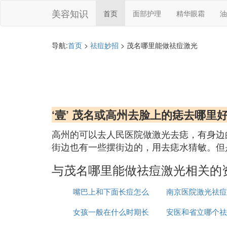
美容知识
首页
面部护理
精华眼霜
油
导航:
首页
>
祛痘妙招
> 茂名哪里能做祛痘激光
‘壹’ 茂名或高州去脸上的痣去哪
高州的可以去人民医院做激光去痣，有身边
街边也有一些摆街边的，用去痣水猜敏。但
与茂名哪里能做祛痘激光相关的
嘴巴上和下面长痘怎么
南京医院激光祛痘
女孩一般在什么时期长
治
安医和省立哪个祛
少钱