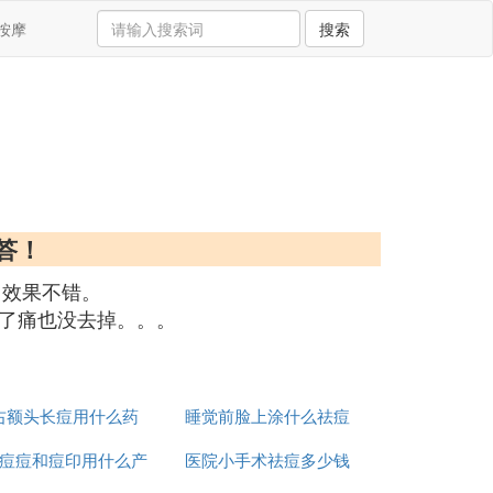
按摩
搜索
答！
。效果不错。
了痛也没去掉。。。
右额头长痘用什么药
睡觉前脸上涂什么祛痘
痘痘和痘印用什么产
医院小手术祛痘多少钱
印