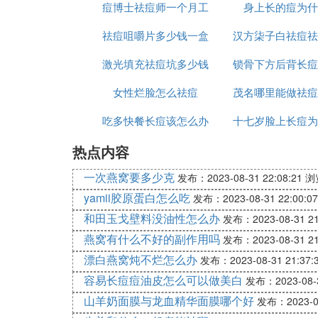
痘博士祛痘师一个月工
痘
身上长的痘为什
痘印好
祛痘咀嚼片多少钱一盒
资多少
汉方柒子白祛痘祛
激光填充祛痘坑多少钱
锁骨下方后背长痘
么样
女性烂脸怎么祛痘
茂名哪里能做祛痘
消除
吃多快餐长痘该怎么办
十七岁脸上长痘为
热点内容
一次燕窝要多少克
发布：2023-08-31 22:08:21
浏
yamii胶原蛋白怎么吃
发布：2023-08-31 22:00:07
和田玉戈壁料没油性怎么办
发布：2023-08-31 21
燕窝有什么不好的副作用吗
发布：2023-08-31 21
漂白燕窝炖不烂怎么办
发布：2023-08-31 21:37:
容易长痘痘油皮怎么可以做美白
发布：2023-08-3
山羊奶面膜与龙血精华面膜哪个好
发布：2023-08