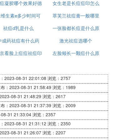
痘凝胶哪个效果好德
品
女生老是长痘痘印怎么
一次
抹维生素e多少时间可
国
萃芙兰祛痘膏一般哪里
办
祛痘d乳是什么
以祛痘坑
一张脸都长痘是什么原
有卖
中成药祛痘有什么药
激光祛痘选哪个
因
京看脸上痘痘祛痘印
左脸颊长一颗痘什么原
哪里好
因
2023-08-31 22:01:08
浏览：2757
布：2023-08-31 21:58:49
浏览：1989
23-08-31 21:48:29
浏览：2617
布：2023-08-31 21:37:39
浏览：2009
8-31 21:33:04
浏览：2357
2023-08-31 21:31:12
浏览：2350
23-08-31 21:26:07
浏览：2207