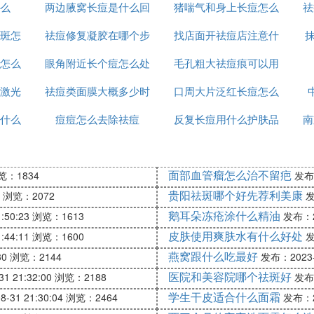
么
两边腋窝长痘是什么回
猪喘气和身上长痘怎么
哪个好
祛
斑怎
祛痘修复凝胶在哪个步
事
找店面开祛痘店注意什
治疗
怎么
眼角附近长个痘怎么处
骤使用
毛孔粗大祛痘痕可以用
么
激光
祛痘类面膜大概多少时
理
口周大片泛红长痘怎么
什么
什么
痘痘怎么去除祛痘
间用一次
反复长痘用什么护肤品
办
南
祛痘
面部血管瘤怎么治不留疤
览：1834
发布：
贵阳祛斑哪个好先荐利美康
浏览：2072
发
鹅耳朵冻疮涂什么精油
:50:23
浏览：1613
发布：20
皮肤使用爽肤水有什么好处
:44:11
浏览：1600
发
燕窝跟什么吃最好
30
浏览：2144
发布：2023-0
医院和美容院哪个祛斑好
1 21:32:00
浏览：2188
发布：
学生干皮适合什么面霜
-31 21:30:04
浏览：2464
发布：20