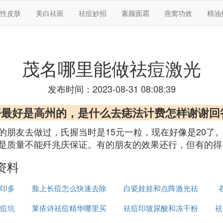
性皮肤
美白祛斑
祛痘妙招
素颜面霜
燕窝功效
精油
茂名哪里能做祛痘激光
发布时间：2023-08-31 08:08:39
里好最好是高州的，是什么去痣法计费怎样谢谢回
的朋友去做过，氏握当时是15元一粒，现在好像是20了
是质量不能歼兆庆保证。有的朋友的效果还行，但有的得
资料
印多
脸上长痘怎么快速去除
白瓷娃娃和点阵激光祛
痘坑
莱依诗祛痘精华哪里买
祛痘印玻尿酸和冻干粉
痘印哪个好
祛