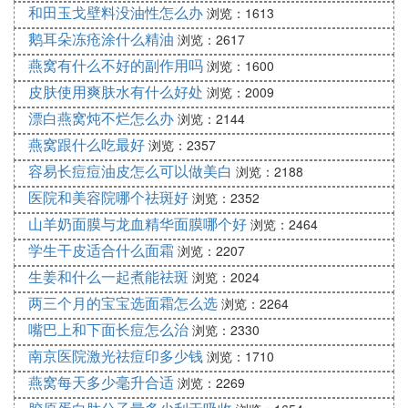
和田玉戈壁料没油性怎么办
浏览：1613
鹅耳朵冻疮涂什么精油
浏览：2617
燕窝有什么不好的副作用吗
浏览：1600
皮肤使用爽肤水有什么好处
浏览：2009
漂白燕窝炖不烂怎么办
浏览：2144
燕窝跟什么吃最好
浏览：2357
容易长痘痘油皮怎么可以做美白
浏览：2188
医院和美容院哪个祛斑好
浏览：2352
山羊奶面膜与龙血精华面膜哪个好
浏览：2464
学生干皮适合什么面霜
浏览：2207
生姜和什么一起煮能祛斑
浏览：2024
两三个月的宝宝选面霜怎么选
浏览：2264
嘴巴上和下面长痘怎么治
浏览：2330
南京医院激光祛痘印多少钱
浏览：1710
燕窝每天多少毫升合适
浏览：2269