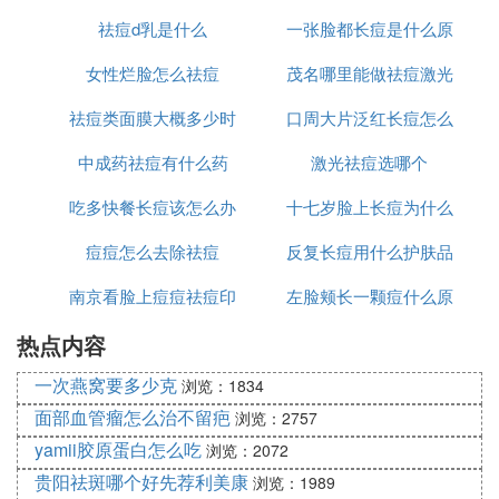
祛痘d乳是什么
理
一张脸都长痘是什么原
什么
女性烂脸怎么祛痘
茂名哪里能做祛痘激光
因
祛痘类面膜大概多少时
口周大片泛红长痘怎么
中成药祛痘有什么药
间用一次
激光祛痘选哪个
办
吃多快餐长痘该怎么办
十七岁脸上长痘为什么
痘痘怎么去除祛痘
反复长痘用什么护肤品
南京看脸上痘痘祛痘印
左脸颊长一颗痘什么原
祛痘
热点内容
哪里好
因
一次燕窝要多少克
浏览：1834
面部血管瘤怎么治不留疤
浏览：2757
yamii胶原蛋白怎么吃
浏览：2072
贵阳祛斑哪个好先荐利美康
浏览：1989