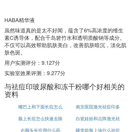
HABA精华液
虽然味道真的是太不好闻，蕴含了6%高浓度的维生
素C诱导体，配合千岛箬竹水和透明质酸钠等成分。
不仅可以高效帮助肌肤美白，改善肌肤暗沉，淡化肌
肤色斑。
用户实测评分：9.127分
实验室效果评测：9.277分
与祛痘印玻尿酸和冻干粉哪个好相关的
资料
嘴巴上和下面长痘怎么
南京医院激光祛痘印多
脸上长痘怎么快速去除
治
白瓷娃娃和点阵激光祛
少钱
右额头长痘用什么药
睡觉前脸上涂什么祛痘
痘印哪个好