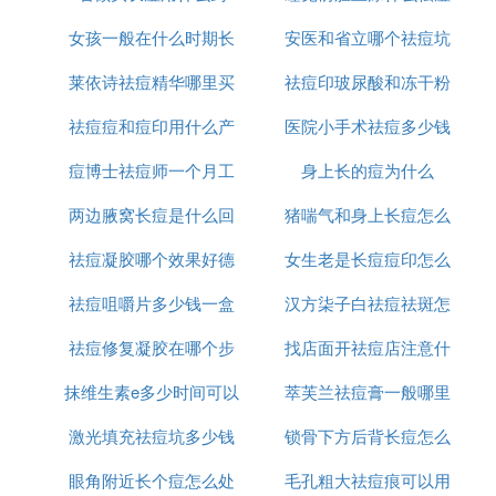
女孩一般在什么时期长
安医和省立哪个祛痘坑
印
莱依诗祛痘精华哪里买
痘
祛痘印玻尿酸和冻干粉
痘印好
祛痘痘和痘印用什么产
医院小手术祛痘多少钱
哪个好
痘博士祛痘师一个月工
品
身上长的痘为什么
一次
两边腋窝长痘是什么回
资多少
猪喘气和身上长痘怎么
祛痘凝胶哪个效果好德
事
女生老是长痘痘印怎么
治疗
祛痘咀嚼片多少钱一盒
国
汉方柒子白祛痘祛斑怎
办
祛痘修复凝胶在哪个步
找店面开祛痘店注意什
么样
抹维生素e多少时间可以
骤使用
萃芙兰祛痘膏一般哪里
么
激光填充祛痘坑多少钱
祛痘坑
锁骨下方后背长痘怎么
有卖
眼角附近长个痘怎么处
毛孔粗大祛痘痕可以用
消除